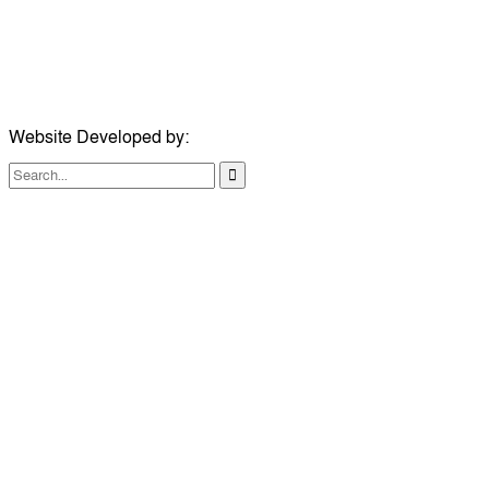
ঠিকানা:
১০৮ হোয়াইট চ্যাপেল রোড, লন্ডন ই১ ১ডিই
মোবাইল:
০৭৪১১৯৩৩২৬১
ইমেইল:
london@dailycomillanews.com
Website Developed by:
TechSmartBD.com