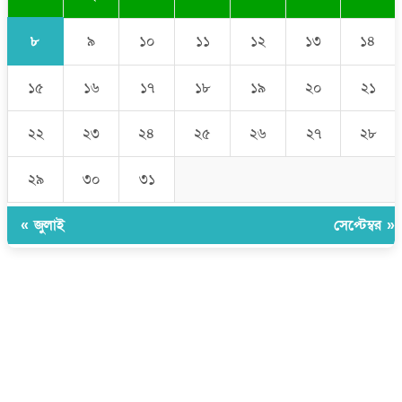
৮
৯
১০
১১
১২
১৩
১৪
১৫
১৬
১৭
১৮
১৯
২০
২১
২২
২৩
২৪
২৫
২৬
২৭
২৮
২৯
৩০
৩১
« জুলাই
সেপ্টেম্বর »
উপদেষ্টা সম্পাদক:
ইঞ্জিনিয়ার রাজীব হাসান
সম্পাদক:
মোঃ সোহরাব হোসেন (সুমন)
ঠিকানা:
গোল্ডেন টাওয়ার, আমতলী, কুমিল্লা সদর, কুমিল্লা-৩৫০০
মোবাইল:
+৮৮০১৭১৭৯৬০০৯৭
ইমেইল:
news@dailycomillanews.com