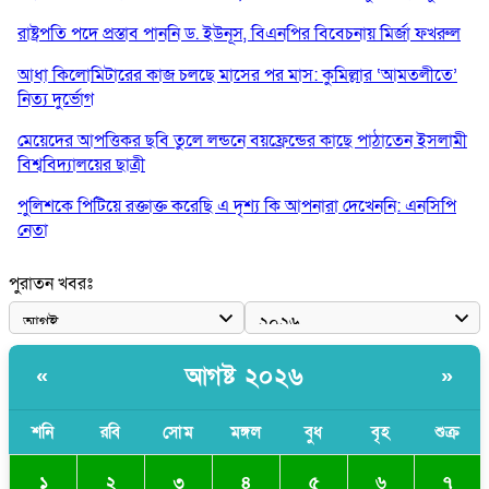
রাষ্ট্রপতি পদে প্রস্তাব পাননি ড. ইউনূস, বিএনপির বিবেচনায় মির্জা ফখরুল
আধা কিলোমিটারের কাজ চলছে মাসের পর মাস: কুমিল্লার ‘আমতলীতে’
নিত্য দুর্ভোগ
মেয়েদের আপত্তিকর ছবি তুলে লন্ডনে বয়ফ্রেন্ডের কাছে পাঠাতেন ইসলামী
বিশ্ববিদ্যালয়ের ছাত্রী
পুলিশকে পিটিয়ে রক্তাক্ত করেছি এ দৃশ্য কি আপনারা দেখেননি: এনসিপি
নেতা
পাঁচ দেশি মাছে মিলল মাইক্রোপ্লাস্টিক, সবচেয়ে বেশি কই মাছে
পুরাতন খবরঃ
বাংলাদেশী কর্মীদের আকামা নিয়ে বড় সুখবর দিলো সৌদি সরকার
ভারতের পূর্ব সীমান্তে এখন ‘আরেকটি পাকিস্তান’ গড়ে উঠেছে: সজীব
আগষ্ট ২০২৬
«
»
ওয়াজেদ জয়
সাকিব আল হাসানের বাড়িতে আগুন, পেট্রলবোমা বিস্ফোরণ
শনি
রবি
সোম
মঙ্গল
বুধ
বৃহ
শুক্র
১
২
৩
৪
৫
৬
৭