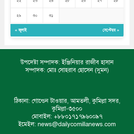
২২
২৩
২৪
২৫
২৬
২৭
২৮
২৯
৩০
৩১
« জুলাই
সেপ্টেম্বর »
উপদেষ্টা সম্পাদক:
ইঞ্জিনিয়ার রাজীব হাসান
সম্পাদক:
মোঃ সোহরাব হোসেন (সুমন)
ঠিকানা:
গোল্ডেন টাওয়ার, আমতলী, কুমিল্লা সদর,
কুমিল্লা-৩৫০০
মোবাইল:
+৮৮০১৭১৭৯৬০০৯৭
ইমেইল:
news@dailycomillanews.com