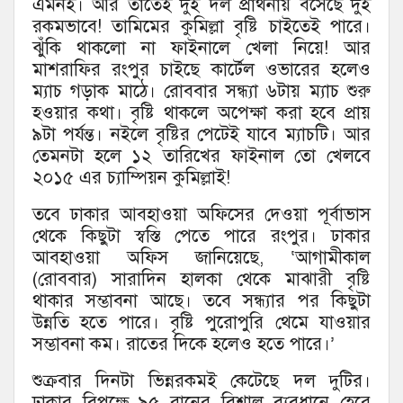
এমনই। আর তাতেই দুই দল প্রার্থনায় বসেছে দুই
রকমভাবে! তামিমের কুমিল্লা বৃষ্টি চাইতেই পারে।
ঝুঁকি থাকলো না ফাইনালে খেলা নিয়ে! আর
মাশরাফির রংপুর চাইছে কার্টেল ওভারের হলেও
ম্যাচ গড়াক মাঠে। রোববার সন্ধ্যা ৬টায় ম্যাচ শুরু
হওয়ার কথা। বৃষ্টি থাকলে অপেক্ষা করা হবে প্রায়
৯টা পর্যন্ত। নইলে বৃষ্টির পেটেই যাবে ম্যাচটি। আর
তেমনটা হলে ১২ তারিখের ফাইনাল তো খেলবে
২০১৫ এর চ্যাম্পিয়ন কুমিল্লাই!
তবে ঢাকার আবহাওয়া অফিসের দেওয়া পূর্বাভাস
থেকে কিছুটা স্বস্তি পেতে পারে রংপুর। ঢাকার
আবহাওয়া অফিস জানিয়েছে, ‘আগামীকাল
(রোববার) সারাদিন হালকা থেকে মাঝারী বৃষ্টি
থাকার সম্ভাবনা আছে। তবে সন্ধ্যার পর কিছুটা
উন্নতি হতে পারে। বৃষ্টি পুরোপুরি থেমে যাওয়ার
সম্ভাবনা কম। রাতের দিকে হলেও হতে পারে।’
শুক্রবার দিনটা ভিন্নরকমই কেটেছে দল দুটির।
ঢাকার বিপক্ষে ৯৫ রানের বিশাল ব্যবধানে হেরে