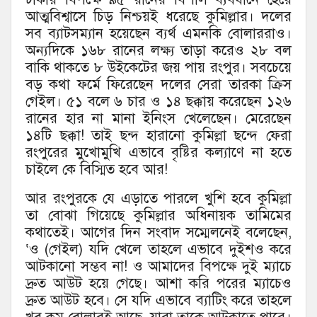
আত্মবিশ্বাসে চিড় নিশ্চয়ই ধরেছে কুমিল্লার। দলের
সব ব্যাটসম্যান হয়েছেন ব্যর্থ এমনকি বোলাররাও।
অন্যদিকে ১৬৮ রানের লক্ষ্য তাড়া করেও ২৮ বল
বাকি থাকতে ৮ উইকেটের জয় পায় রংপুর। সবচেয়ে
বড় কথা ফর্মে ফিরেছেন দলের সেরা তারকা ক্রিস
গেইল। ৫১ বলে ৬ চার ও ১৪ ছক্কায় করেছেন ১২৬
রানের হার না মানা ইনিংস খেলেছেন। মেরেছেন
১৪টি ছক্কা! তাই ছন্দ হারানো কুমিল্লা ছন্দে ফেরা
রংপুরের মুখোমুখি এভাবে বৃষ্টির কল্যাণে না হতে
চাইলে কে বিস্মিত হবে আর!
আর রংপুরকে যে এড়াতে পারলে খুশি হবে কুমিল্লা
তা বোঝা গিয়েছে কুমিল্লার অধিনায়ক তামিমের
কথাতেই। আগের দিন সংবাদ সম্মেলনেই বলেছেন,
‘ও (গেইল) যদি খেলে তাহলে এভাবে দুইশও করে
আটকানো সম্ভব না! ও আমাদের বিপক্ষে দুই ম্যাচে
দ্রুত আউট হয়ে গেছে। আশা করি পরের ম্যাচেও
দ্রুত আউট হবে। সে যদি এভাবে ব্যাটিং করে তাহলে