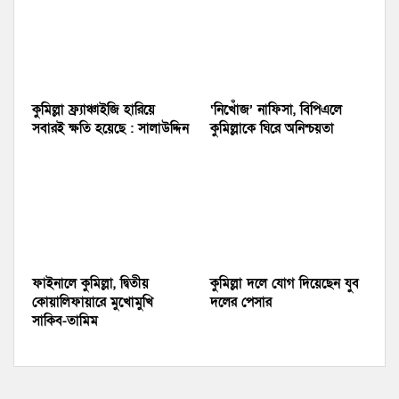
কুমিল্লা ফ্র্যাঞ্চাইজি হারিয়ে
‘নিখোঁজ’ নাফিসা, বিপিএলে
সবারই ক্ষতি হয়েছে : সালাউদ্দিন
কুমিল্লাকে ঘিরে অনিশ্চয়তা
ফাইনালে কুমিল্লা, দ্বিতীয়
কুমিল্লা দলে যোগ দিয়েছেন যুব
কোয়ালিফায়ারে মুখোমুখি
দলের পেসার
সাকিব-তামিম