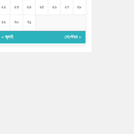
২২
২৩
২৪
২৫
২৬
২৭
২৮
২৯
৩০
৩১
« জুলাই
সেপ্টেম্বর »