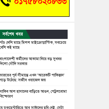
সর্বশেষ খবর
পাঁচ দেশি মাছে মিলল মাইক্রোপ্লাস্টিক, সবচেয়ে
বেশি কই মাছে
বাংলাদেশী কর্মীদের আকামা নিয়ে বড় সুখবর
দিলো সৌদি সরকার
ভারতের পূর্ব সীমান্তে এখন ‘আরেকটি পাকিস্তান’
গড়ে উঠেছে: সজীব ওয়াজেদ জয়
সাকিব আল হাসানের বাড়িতে আগুন, পেট্রলবোমা
বিস্ফোরণ
যে ডকুমেন্টারিতে আবু সাঈদের ছবি নেই, সেটা