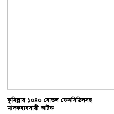
কুমিল্লায় ১০৪০ বোতল ফেনসিডিলসহ
মাদকব্যবসায়ী আটক