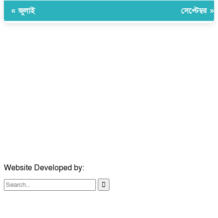
« জুলাই
সেপ্টেম্বর »
উপদেষ্টা সম্পাদক:
ইঞ্জিনিয়ার রাজীব হাসান
সম্পাদক:
মোঃ সোহরাব হোসেন (সুমন)
ঠিকানা:
গোল্ডেন টাওয়ার, আমতলী, কুমিল্লা সদর, কুমিল্লা-৩৫০০
মোবাইল:
+৮৮০১৭১৭৯৬০০৯৭
ইমেইল:
news@dailycomillanews.com
ঠিকানা:
১০৮ হোয়াইট চ্যাপেল রোড, লন্ডন ই১ ১ডিই
মোবাইল:
০৭৪১১৯৩৩২৬১
ইমেইল:
london@dailycomillanews.com
Website Developed by:
TechSmartBD.com