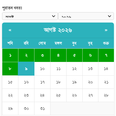
পুলিশকে পিটিয়ে রক্তাক্ত করেছি এ দৃশ্য কি আপনারা দেখেননি: এনসিপি
পুরাতন খবরঃ
নেতা
পাঁচ দেশি মাছে মিলল মাইক্রোপ্লাস্টিক, সবচেয়ে বেশি কই মাছে
আগষ্ট ২০২৬
«
»
বাংলাদেশী কর্মীদের আকামা নিয়ে বড় সুখবর দিলো সৌদি সরকার
ভারতের পূর্ব সীমান্তে এখন ‘আরেকটি পাকিস্তান’ গড়ে উঠেছে: সজীব
শনি
রবি
সোম
মঙ্গল
বুধ
বৃহ
শুক্র
ওয়াজেদ জয়
২
১
৩
৪
৫
৬
৭
৯
৮
১০
১১
১২
১৩
১৪
১৫
১৬
১৭
১৮
১৯
২০
২১
২২
২৩
২৪
২৫
২৬
২৭
২৮
২৯
৩০
৩১