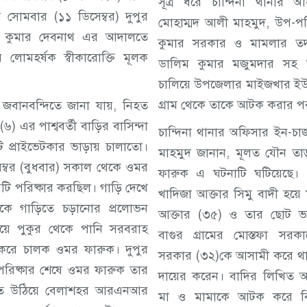
সূত্র ধরে চান্দিনা থানার অ
োমবার (১১ ডিসেম্বর) দুপুর
মোহাম্মদ আলী মাহমুদ, উপ-পর
িপ্লব কুমার দেবনাথ এর আদালতে
কুমার সরকার ও মামলার তদন্
লোমহর্ষক স্বীকারোক্তি মূলক
ডালিম কুমার মজুমদার সহ ‘ট
চালিয়ে উপজেলার মাইজখার ইউ
গ্রাম থেকে তাকে আটক করার পর
ক জবানবন্দিতে জানা যায়, নিহত
 (৬) এর পাশ্ববর্তী বাড়ির বাসিন্দা
চান্দিনা থানার অফিসার ইন-চার
 প্রাইভেটকার ভাড়ায় চালাতো।
মাহমুদ জানান, মূলত যৌন ত
ম্বর (বুধবার) সকাল থেকে ওমর
ফারুক এ ঘটনাটি ঘটিয়েছে।
রটি পরিষ্কার করছিল। গাড়ি দেখে
খাদিজা আক্তার সিমু বাদী হয়
কে গাড়িতে চড়ানোর প্রলোভন
আক্তার (৩৫) ও তার ছোট ভা
য়ে পুকুর থেকে পানি সরবরাহ
বাগুর গ্রামের মোস্তফা সরক
 করে চালক ওমর ফারুক। দুপুর
সরকার (৩২)কে আসামী করে থা
পরিষ্কার শেষে ওমর ফারুক তার
দায়ের করেন। বাদির লিখিত অভ
তে উঠিয়ে বেলাশহর আরএনআর
মা ও মামাকে আটক করে বি