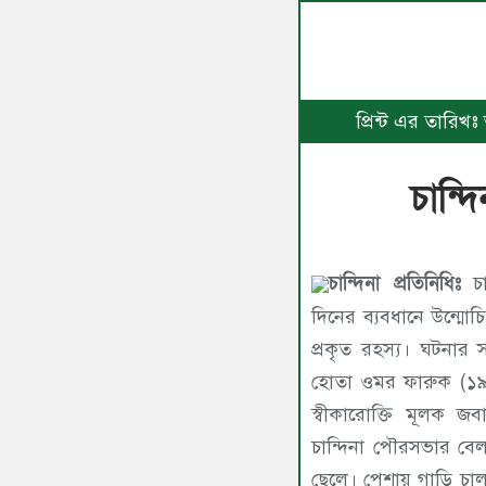
প্রিন্ট এর তারিখ
চান্দ
চান্দিনা প্রতিনিধিঃ
চান
দিনের ব্যবধানে উন্মো
প্রকৃত রহস্য। ঘটনার 
হোতা ওমর ফারুক (১
স্বীকারোক্তি মূলক জ
চান্দিনা পৌরসভার বেল
ছেলে। পেশায় গাড়ি চাল