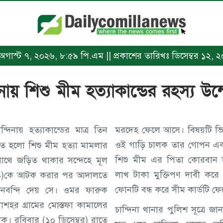
ঃ অগাস্ট ৭, ২০২৬, ৮:৫৯ পি.এম || প্রকাশের তারিখঃ ডিসেম্বর ১২, ২০১
িনায় শিশু মীম হত্যাকান্ডের রহস্য উন
্দিনায় হত্যাকান্ডের মাত্র তিন
মরদেহ ফেলে আসে। বিষয়টি ভিন্
ওই গাড়ি চালক তার গোপন একট
চিত হলো শিশু মীম হত্যা মামলার
শিশু মীম এর পিতা কোরবান
সাথে জড়িত থাকার সন্দেহে মূল
লাখ টাকা মুক্তিপণ দাবী করে ম
৯)কে আটক করার পর আদালতে
ফোনটি বন্ধ করে সীম কার্ডটি ফ
বানবন্দি দেয় সে। ওমর ফারুক
াশহর গ্রামের মোস্তফা কামালের
চান্দিনা থানার পুলিশ সূত্রে জ
ক। রবিবার (১০ ডিসেম্বর) রাতে