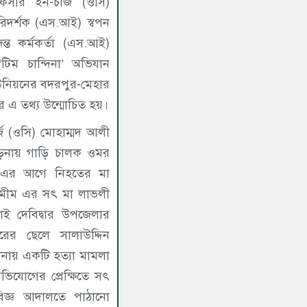
ফিসার ইন-চার্জ (ওসি)
িদর্শক (এস.আই) স্বপন
ত কর্মকর্তা (এস.আই)
িম চান্দিনা’ অভিযান
নিয়নের বদরপুর-মেহার
 এ তথ্য উন্মোচিত হয়।
্জ (ওসি) মোহাম্মদ আলী
াড়নায় গাড়ি চালক ওমর
 এর আগে নিহতের মা
ে মীম এর সৎ মা লাভলী
ই দেবিদ্বার উপজেলার
ারের ছেলে সালাউদ্দিন
নায় একটি হত্যা মামলা
িযোগের প্রেক্ষিতে সৎ
জ্ঞ আদালতে পাঠানো