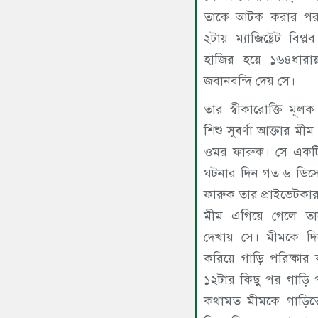
তাকে আটক করার পর স
২টায় ম্যাজিষ্ট্রেট ব
হাজির হয়ে ১৬৪ধারায় 
জবানবন্দি দেয় সে।
তার স্বীকারোক্তি মূল
শিশু সুবর্ণা আক্তার মীম
ওমর ফারুক। সে একটি
ঘটনার দিন গত ৬ ডিসে
ফারুক তার প্রাইভেটকা
মীম এগিয়ে গেলে তা
দেখায় সে। মীমকে দি
করিয়ে গাড়ি পরিষ্কার
১২টার কিছু পর গাড়ি 
কথামত মীমকে গাড়ি