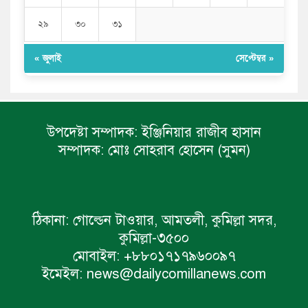
২৯
৩০
৩১
« জুলাই
সেপ্টেম্বর »
উপদেষ্টা সম্পাদক:
ইঞ্জিনিয়ার রাজীব হাসান
সম্পাদক:
মোঃ সোহরাব হোসেন (সুমন)
ঠিকানা:
গোল্ডেন টাওয়ার, আমতলী, কুমিল্লা সদর,
কুমিল্লা-৩৫০০
মোবাইল:
+৮৮০১৭১৭৯৬০০৯৭
ইমেইল:
news@dailycomillanews.com