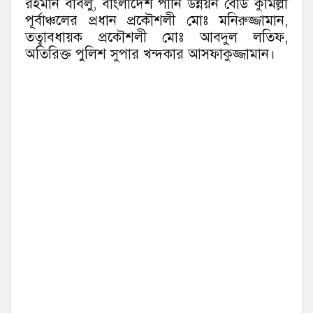
রহমান বাবলু, বাংলাদেশ পানি উন্নয়ন বোর্ড কুমিল্লা
পূর্বাঞ্চলের প্রধান প্রকৌশলী মোঃ মনিরুজ্জামান,
তত্বাবধায়ক প্রকৌশলী মোঃ আবদুল লতিফ,
অতিরিক্ত পুলিশ সুপার খন্দকার আসফাকুজ্জামান।