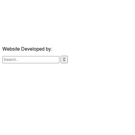
ইমেইল:
news@dailycomillanews.com
ঠিকানা:
১০৮ হোয়াইট চ্যাপেল রোড, লন্ডন ই১ ১ডিই
মোবাইল:
০৭৪১১৯৩৩২৬১
ইমেইল:
london@dailycomillanews.com
Website Developed by:
TechSmartBD.com