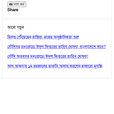
📸 ফটো কার্ড
Share
আরো পড়ুন
মিনায় পৌঁছেছেন হাজিরা, হজের আনুষ্ঠানিকতা শুরু
সৌদিসহ মধ্যপ্রাচ্যে ঈদুল ফিতরের তারিখ ঘোষণা, বাংলাদেশে কবে?
সৌদি আরবসহ মধ্যপ্রাচ্যে ঈদুল ফিতরের তারিখ ঘোষণা!
আল আকসায় ১ম রমজানের তারাবি আদায় করলেন হাজারো মুসল্লি