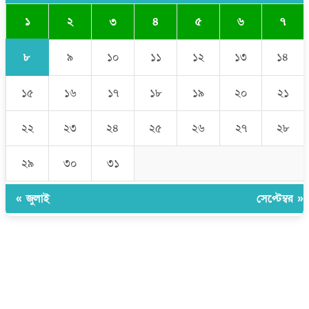
১
২
৩
৪
৫
৬
৭
৮
৯
১০
১১
১২
১৩
১৪
১৫
১৬
১৭
১৮
১৯
২০
২১
২২
২৩
২৪
২৫
২৬
২৭
২৮
২৯
৩০
৩১
« জুলাই
সেপ্টেম্বর »
উপদেষ্টা সম্পাদক:
ইঞ্জিনিয়ার রাজীব হাসান
সম্পাদক:
মোঃ সোহরাব হোসেন (সুমন)
ঠিকানা:
গোল্ডেন টাওয়ার, আমতলী, কুমিল্লা সদর, কুমিল্লা-৩৫০০
মোবাইল:
+৮৮০১৭১৭৯৬০০৯৭