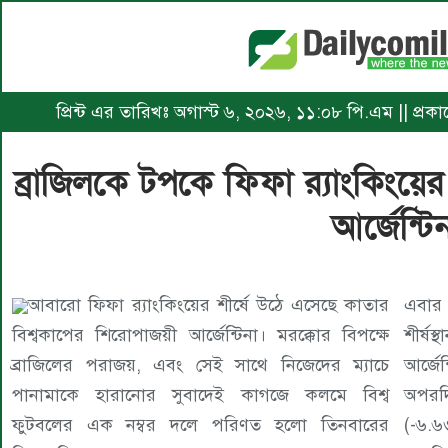
প্রিন্ট এর তারিখঃ অগাস্ট ৬, ২০২৬, ১১:০৮ পি.এম || প্রক
ব্রাজিলকে টপকে ফিফা র‍্যাংকিংয়ের শ
আর্জেন্টি
আবারো ফিফা র‍্যাংকিংয়ের শীর্ষে উঠে এসেছে কাতার
এবার 
বিশ্বকাপের শিরোপাজয়ী আর্জেন্টিনা। মরক্কোর বিপক্ষে
শীর্ষ
ব্রাজিলের পরাজয়, এবং সেই সাথে নিজেদের ম্যাচে
আর্জে
পানামাকে হারানোর সুবাদেই কাগজে কলমে বিশ্ব
অপরদি
ফুটবলের এক নম্বর দলে পরিণত হলো তিনবারের
(-৬.৬