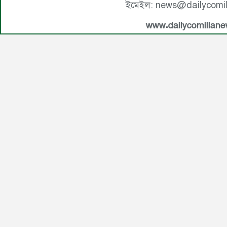
ইমেইল: news@dailycomi
www.dailycomillan