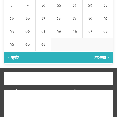
৮
৯
১০
১১
১২
১৩
১৪
১৫
১৬
১৭
১৮
১৯
২০
২১
২২
২৩
২৪
২৫
২৬
২৭
২৮
২৯
৩০
৩১
« জুলাই
সেপ্টেম্বর »
উপদেষ্টা সম্পাদক:
ইঞ্জিনিয়ার রাজীব হাসান
সম্পাদক:
মোঃ সোহরাব হোসেন (সুমন)
ঠিকানা:
গোল্ডেন টাওয়ার, আমতলী, কুমিল্লা সদর,
কুমিল্লা-৩৫০০
মোবাইল:
+৮৮০১৭১৭৯৬০০৯৭
ইমেইল:
news@dailycomillanews.com