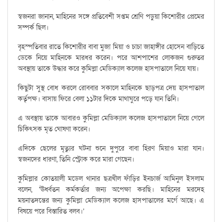
স্বজনরা জানান, মাহিনের সঙ্গে প্রতিবেশী সপ্তম শ্রেণি পড়ুয়া কিশোরীর প্রেমের
সম্পর্ক ছিল।
বৃহস্পতিবার রাতে কিশোরীর বাবা মুজা মিয়া ও চাচা জাহাঙ্গীর হোসেন বাড়িতে
ডেকে নিয়ে মাহিনকে মারধর করেন। পরে আশপাশের লোকজন গুরুতর
অবস্থায় তাকে উদ্ধার করে কুমিল্লা মেডিক্যাল কলেজ হাসপাতালে নিয়ে যায়।
কিছুটা সুস্থ বোধ করলে রোববার সকালে মাহিনকে ছাড়পত্র দেয় হাসপাতাল
কর্তৃপক্ষ। বাসায় ফিরে বেলা ১১টার দিকে মাথাঘুরে পড়ে যান তিনি।
এ অবস্থায় তাকে আবারও কুমিল্লা মেডিক্যাল কলেজ হাসপাতালে নিয়ে গেলে
চিকিৎসক মৃত ঘোষণা করেন।
এদিকে ছেলের মৃত্যুর ঘটনা শুনে দুপুরে বাবা হিরণ মিয়াও মারা যান।
স্বজনদের ধারণা, তিনি স্ট্রোক করে মারা গেছেন।
কুমিল্লার কোতয়ালী মডেল থানার ছত্রখীল ফাঁড়ির ইনচার্জ আমিনুল ইসলাম
বলেন, ‘ঊর্ধ্বতন কর্মকর্তার জন্য অপেক্ষা করছি। মাহিনের মরদেহ
ময়নাতদন্তের জন্য কুমিল্লা মেডিক্যাল কলেজ হাসপাতালের মর্গে আছে। এ
বিষয়ে পরে বিস্তারিত বলব।’