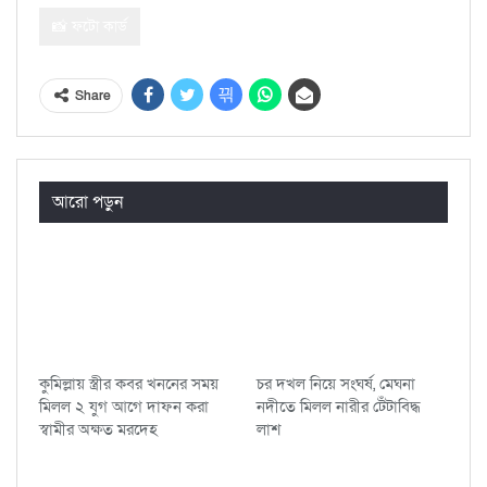
📸 ফটো কার্ড
Share
আরো পড়ুন
কুমিল্লায় স্ত্রীর কবর খননের সময়
চর দখল নিয়ে সংঘর্ষ, মেঘনা
মিলল ২ যুগ আগে দাফন করা
নদীতে মিলল নারীর টেঁটাবিদ্ধ
স্বামীর অক্ষত মরদেহ
লাশ