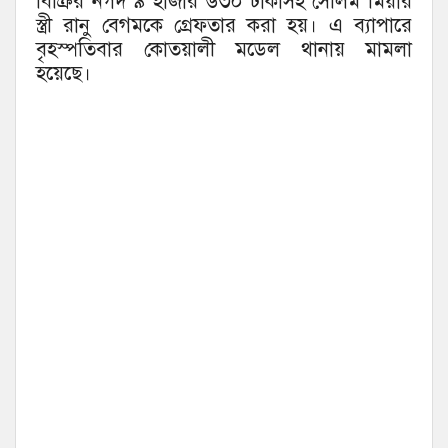
বিক্রির নগদ ৯ হাজার ৬৩০ টাকাসহ সেলিম মিয়ার
স্ত্রী রানু বেগমকে গ্রেফতার করা হয়। এ ব্যাপারে
বৃহস্পতিবার কোতয়ালী মডেল থানায় মামলা
হয়েছে।