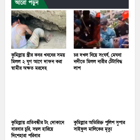
আরো পড়ুন
কুমিল্লায় স্ত্রীর কবর খননের সময়
চর দখল নিয়ে সংঘর্ষ, মেঘনা
মিলল ২ যুগ আগে দাফন করা
নদীতে মিলল নারীর টেঁটাবিদ্ধ
স্বামীর অক্ষত মরদেহ
লাশ
কুমিল্লায় প্রতিবন্ধীর টং দোকানে
কুমিল্লার অতিরিক্ত পুলিশ সুপার
বারবার চুরি, সম্বল হারিয়ে
সাইফুল মালিকের মৃত্যু
দিশেহারা পরিবার