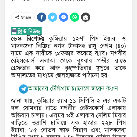
Share
ডেস্ক রিপোর্টঃ
কুমিল্লায় ১২শ’ পিস ইয়াবা ও
মাদকদ্রব্য বিক্রির নগদ টাকাসহ রানু বেগম (৪০)
নামে এক নারীকে গ্রেফতার করেছে র‌্যাব। নগরীর
রেইসকোর্স এলাকা থেকে বুধবার গভীর রাতে
গ্রেফতার করে আজ বৃহস্পতিবার দুপুরে তাকে
আদালতের মাধ্যমে জেলহাজতে পাঠানো হয়।
আমাদের টেলিগ্রাম চ্যানেলে জয়েন করুন
জানা যায়, কুমিল্লার র‌্যাব-১১ সিপিসি-২ এর একটি
দল সোমবার রাতে নগরীর রেইসকোর্স এলাকায়
অভিযান চালায়। এসময় ওই এলাকার সেলিম মিয়ার
বাড়িতে তল্লাশি চালিয়ে এক হাজার ২২৮ পিস
ইয়াবা, ৮৫ বোতল স্কাফ সিরাপ এবং মাদকদ্রব্য