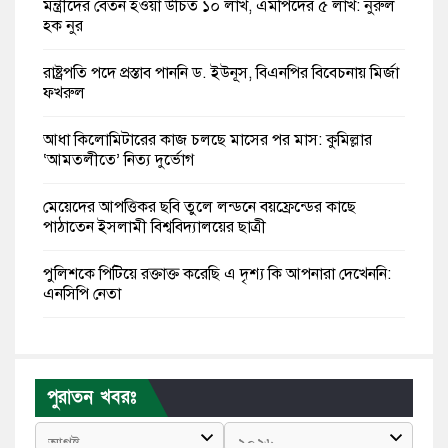
মন্ত্রীদের বেতন হওয়া উচিত ১০ লাখ, এমপিদের ৫ লাখ: নুরুল
হক নুর
রাষ্ট্রপতি পদে প্রস্তাব পাননি ড. ইউনূস, বিএনপির বিবেচনায় মির্জা
ফখরুল
আধা কিলোমিটারের কাজ চলছে মাসের পর মাস: কুমিল্লার
‘আমতলীতে’ নিত্য দুর্ভোগ
মেয়েদের আপত্তিকর ছবি তুলে লন্ডনে বয়ফ্রেন্ডের কাছে
পাঠাতেন ইসলামী বিশ্ববিদ্যালয়ের ছাত্রী
পুলিশকে পিটিয়ে রক্তাক্ত করেছি এ দৃশ্য কি আপনারা দেখেননি:
এনসিপি নেতা
পাঁচ দেশি মাছে মিলল মাইক্রোপ্লাস্টিক, সবচেয়ে বেশি কই মাছে
বাংলাদেশী কর্মীদের আকামা নিয়ে বড় সুখবর দিলো সৌদি
পুরাতন খবরঃ
সরকার