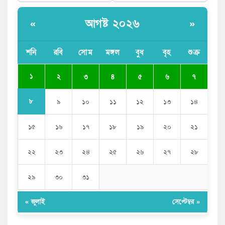
ভারতের পূর্ব সীমান্তে এখন ‘আরেকটি পাকিস্তান’ গড়ে উঠেছে:
সজীব ওয়াজেদ জয়
আগষ্ট ২০২৬
«
»
সাকিব আল হাসানের বাড়িতে আগুন, পেট্রলবোমা বিস্ফোরণ
শনি
রবি
সোম
মঙ্গল
বুধ
বৃহ
শুক্র
যে ডকুমেন্টারিতে আবু সাঈদের ছবি নেই, সেটা কোনো
ডকুমেন্টারি নয়: ভারপ্রাপ্ত রাষ্ট্রপতি
১
২
৩
৪
৫
৬
৭
৮
৯
১০
১১
১২
১৩
১৪
১৫
১৬
১৭
১৮
১৯
২০
২১
২২
২৩
২৪
২৫
২৬
২৭
২৮
২৯
৩০
৩১
« জুলাই
সেপ্টেম্বর »