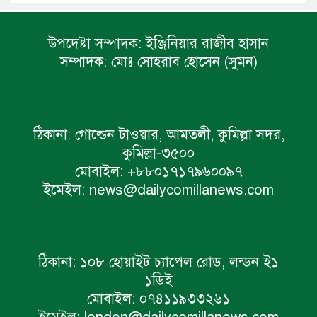
উপদেষ্টা সম্পাদক:
ইঞ্জিনিয়ার রাজীব হাসান
সম্পাদক:
মোঃ সোহরাব হোসেন (সুমন)
ঠিকানা:
গোল্ডেন টাওয়ার, আমতলী, কুমিল্লা সদর,
কুমিল্লা-৩৫০০
মোবাইল:
+৮৮০১৭১৭৯৬০০৯৭
ইমেইল:
news@dailycomillanews.com
ঠিকানা:
১০৮ হোয়াইট চ্যাপেল রোড, লন্ডন ই১
১ডিই
মোবাইল:
০৭৪১১৯৩৩২৬১