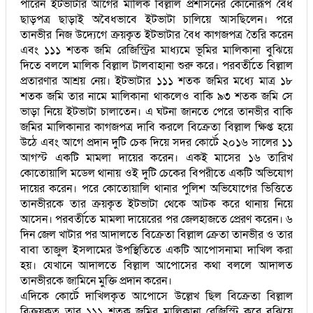
পারেন ইটভাটার আগের মালিক বিল্লাল প্রশাসনের কোনোরূপ বৈধ
ছাড়পত্র ছাড়াই অবৈধভাবে ইটভাটা চালিয়ে আসছিলেন। পরে
তানভীর নিজ উদ্যেগে ক্রয়কৃত ইটভাটার বৈধ কাগজপত্র তৈরি করেন
এবং ১১১ শতক জমি রেজিস্ট্রির মাধ্যমে ভূমির মালিকানা বুঝিয়ে
দিতে বললে মালিক বিল্লাল টালবাহানা শুরু করে। পরবর্তীতে বিল্লাল
প্রতারণার আশ্রয় নেয়। ইটভাটার ১১১ শতক জমির মধ্যে মাত্র ১৮
শতক জমি তার নামে মালিকানা থাকলেও বাকি ৯৩ শতক জমি সে
ভাড়া নিয়ে ইটভাটা চালাতেন। এ ঘটনা জানতে পেরে তানভীর বাকি
জমির মালিকানার কাগজপত্র দাবি করলে বিক্রেতা বিল্লাল ক্ষিপ্ত হয়ে
উঠে এবং আগে প্রদান দুটি চেক দিয়ে সদর কোর্টে ২০১৬ সালের ১১
আগস্ট একটি মামলা দায়ের করেন। একই মাসের ১৬ তারিখ
কোতোয়ালি মডেল থানায় ওই দুটি চেকের বিপরীতে একটি অভিযোগ
দায়ের করেন। পরে কোতোয়ালি থানার পুলিশ অভিযোগের ভিত্তিতে
তানভীরকে তার ক্রয়কৃত ইটভাটা থেকে আটক করে থানায় নিয়ে
আসেন। পরবর্তীতে মামলা দায়েরের পর জেলহাজতে প্রেরণ করেন। ৬
দিন জেল খাটার পর আদালতে বিক্রেতা বিল্লাল ক্রেতা তানভীর ও তার
বাবা তাজুল ইসলামের উপস্থিতিতে একটি আপোসনামা দাখিল করা
হয়। যেখানে আদালতে বিল্লাল আপোসের কথা বললে আদালত
তানভীরকে জামিনে মুক্তি প্রদান করেন।
এদিকে কোর্টে দাখিলকৃত আপোসে উল্লেখ ছিল বিক্রেতা বিল্লাল
বিক্রয়কৃত তার ১১১ শতক জমির মালিকানা রেজিস্ট্রি করে বুঝিয়ে