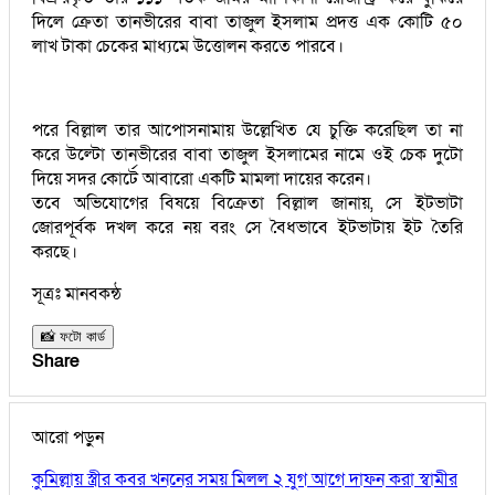
দিলে ক্রেতা তানভীরের বাবা তাজুল ইসলাম প্রদত্ত এক কোটি ৫০
লাখ টাকা চেকের মাধ্যমে উত্তোলন করতে পারবে।
পরে বিল্লাল তার আপোসনামায় উল্লেখিত যে চুক্তি করেছিল তা না
করে উল্টো তানভীরের বাবা তাজুল ইসলামের নামে ওই চেক দুটো
দিয়ে সদর কোর্টে আবারো একটি মামলা দায়ের করেন।
তবে অভিযোগের বিষয়ে বিক্রেতা বিল্লাল জানায়, সে ইটভাটা
জোরপূর্বক দখল করে নয় বরং সে বৈধভাবে ইটভাটায় ইট তৈরি
করছে।
সূত্রঃ মানবকন্ঠ
📸 ফটো কার্ড
Share
আরো পড়ুন
কুমিল্লায় স্ত্রীর কবর খননের সময় মিলল ২ যুগ আগে দাফন করা স্বামীর