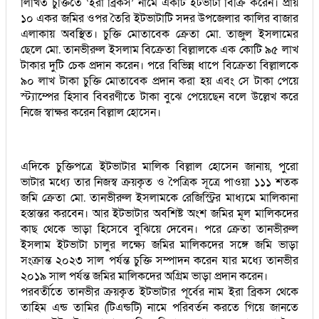
লিখিত চুক্তিতে ‘ইরা ব্রিকস’ নামে একটি ইটভাটা বিক্রি করেন। প্রায়
১০ একর জমির ওপর তৈরি ইটভাটাটি সদর উপজেলার কালির বাজার
এলাকায় অবস্থিত। চুক্তি মোতাবেক ক্রেতা মো. তাজুল ইসলামের
ছেলে মো. তানভীরুল ইসলাম বিক্রেতা বিল্লালকে এক কোটি ৯৫ লাখ
টাকার দুটি চেক প্রদান করেন। পরে বিভিন্ন ধাপে বিক্রেতা বিল্লালকে
৯০ লাখ টাকা চুক্তি মোতাবেক প্রদান করা হয় এবং সে টাকা পেয়ে
স্ট্যাম্পের হিসাব বিবরণীতে টাকা বুঝে পেয়েছেন বলে উল্লেখ করে
নিজে স্বাক্ষর করেন বিল্লাল হোসেন।
এদিকে চুক্তিপত্রে ইটভাটার মালিক বিল্লাল হোসেন জানায়, পুরো
ভাটার মধ্যে তার নিজস্ব ক্রয়কৃত ও পৈত্রিক সূত্রে পাওয়া ১১১ শতক
জমি ক্রেতা মো. তানভীরুল ইসলামকে রেজিস্ট্রির মাধ্যমে মালিকানা
হস্তান্তর করবেন। আর ইটভাটার অবশিষ্ট অংশ জমির মূল মালিকদের
কাছ থেকে ভাড়া হিসেবে বুঝিয়ে দেবেন। পরে ক্রেতা তানভীরুল
ইসলাম ইটভাটা চালুর লক্ষ্যে জমির মালিকদের সঙ্গে জমি ভাড়া
সংক্রান্ত ২০২৩ সাল পর্যন্ত চুক্তি সম্পাদন করেন যার মধ্যে তানভীর
২০১৯ সাল পর্যন্ত জমির মালিকদের অগ্রিম ভাড়া প্রদান করেন।
পরবর্তীতে তানভীর ক্রয়কৃত ইটভাটার পূর্বের নাম ইরা ব্রিকস থেকে
তাহিম এন্ড তামির (টিএন্ডটি) নামে পরিবর্তন করতে গিয়ে জানতে