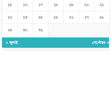
১৫
১৬
১৭
১৮
১৯
২০
২১
২২
২৩
২৪
২৫
২৬
২৭
২৮
২৯
৩০
৩১
« জুলাই
সেপ্টেম্বর »
উপদেষ্টা সম্পাদক:
ইঞ্জিনিয়ার রাজীব হাসান
সম্পাদক:
মোঃ সোহরাব হোসেন (সুমন)
ঠিকানা:
গোল্ডেন টাওয়ার, আমতলী, কুমিল্লা সদর, কুমিল্লা-৩৫০০
মোবাইল:
+৮৮০১৭১৭৯৬০০৯৭
ইমেইল:
news@dailycomillanews.com
ঠিকানা:
১০৮ হোয়াইট চ্যাপেল রোড, লন্ডন ই১ ১ডিই
মোবাইল:
০৭৪১১৯৩৩২৬১
ইমেইল:
london@dailycomillanews.com