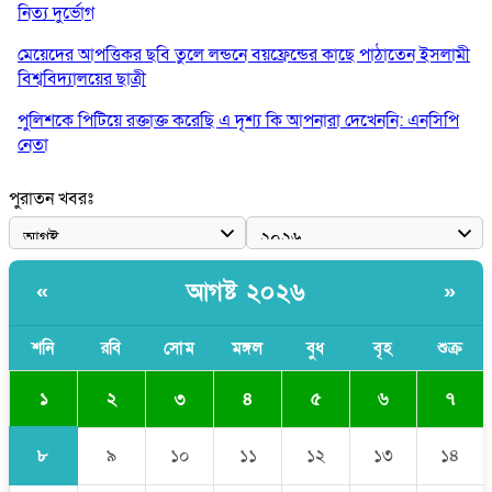
নিত্য দুর্ভোগ
মেয়েদের আপত্তিকর ছবি তুলে লন্ডনে বয়ফ্রেন্ডের কাছে পাঠাতেন ইসলামী
বিশ্ববিদ্যালয়ের ছাত্রী
পুলিশকে পিটিয়ে রক্তাক্ত করেছি এ দৃশ্য কি আপনারা দেখেননি: এনসিপি
নেতা
পাঁচ দেশি মাছে মিলল মাইক্রোপ্লাস্টিক, সবচেয়ে বেশি কই মাছে
পুরাতন খবরঃ
বাংলাদেশী কর্মীদের আকামা নিয়ে বড় সুখবর দিলো সৌদি সরকার
ভারতের পূর্ব সীমান্তে এখন ‘আরেকটি পাকিস্তান’ গড়ে উঠেছে: সজীব
আগষ্ট ২০২৬
«
»
ওয়াজেদ জয়
সাকিব আল হাসানের বাড়িতে আগুন, পেট্রলবোমা বিস্ফোরণ
শনি
রবি
সোম
মঙ্গল
বুধ
বৃহ
শুক্র
১
২
৩
৪
৫
৬
৭
৮
৯
১০
১১
১২
১৩
১৪