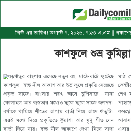
প্রিন্ট এর তারিখঃ অগাস্ট ৭, ২০২৬, ৭:৫৪ এ.এম || প্রকাশের 
কাশফুলে শুভ্র কুমিল্লা
ষড়ঋতুর বাংলায় এসেছে নতুন রং, মাঠে-ঘাটে ফুটেছে
মাঠ প
কাশফুল। স্বচ্ছ নীল আকাশ আর শুভ্র ফুলে প্রকৃতি সেজেছে
কেন্দ্
প্রকৃত সাজে। বাংলায় শরৎ আসে চুপিসারে। নানা
শেখ ম
কোলাহল আর ব্যস্ততার মধ্যেও ফুলে ফুলে সাজে জনপদ।
পাহাড়
বর্ষাকে থামিয়ে শীতের আগাম বার্তা নিয়ে আসে ঋতুটি।
কমপ্লে
এরই মধ্যে দিয়ে প্রকৃতিতে কুয়াশা আর মৃদু শীত যেন
আবাসস
বার্তা দিয়ে যায়। স্বচ্ছ নীল আকাশে দেখা মিলে সাদা
এবার 