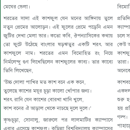
মেঘের ভেলা।
বিমোহি
শরতের সাদা এই কাশফুল যেন মনের আঙ্গিনায় তুলে
প্রতি
নতুন প্রেমের আলোড়ন। এই ফুলের প্রেমে পড়েনি এমন
ক্যাম
জুটির দেখা মেলা ভার। কতো কবি, ঔপন্যাসিকের কথায়
চলে সন
তো ফুটে উঠেছে বাংলার ষড়ঋতুর একটি শরৎ আর
কেউ আ
কাশফুলে নাম। শরতের এমন বিমোহিত রং নিয়ে
কাশফু
নির্মলেন্দু গুণ লিখেছিলেন কাশফুলের কাব্য। তার কাব্যে
তারা।
তিনি লিখেছেন,
অনেক
‘উচ্চ দোলা পাখির মত কাশ বনে এক কনে,
কাশবন
তুলেছে কাশের ময়ূর চূড়া কালো খোঁপার জন্য।
একদল শ
শরৎ রানি যেন কাশের বোরখা খানি খুলে,
শুরু 
কাশ বনের ঐ আড়াল থেকে নাচছে দুলে দুলে।’
হয় প্
গল্প।
কৃষ্ণচূড়া, সোনালু, জারুলে পর লালমাটির ক্যাম্পাসে
পাহাড়
এবার এসেছে কাশফুল। কুমিল্লা বিশ্ববিদ্যালয় ক্যাম্পাসের