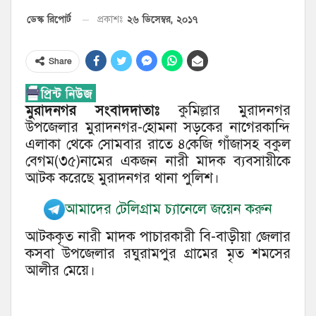
২৬ ডিসেম্বর, ২০১৭
ডেস্ক রিপোর্ট
প্রকাশঃ
Share
মুরাদনগর সংবাদদাতাঃ
কুমিল্লার মুরাদনগর
উপজেলার মুরাদনগর-হোমনা সড়কের নাগেরকান্দি
এলাকা থেকে সোমবার রাতে ৪কেজি গাঁজাসহ বকুল
বেগম(৩৫)নামের একজন নারী মাদক ব্যবসায়ীকে
আটক করেছে মুরাদনগর থানা পুলিশ।
আমাদের টেলিগ্রাম চ্যানেলে জয়েন করুন
আটককৃত নারী মাদক পাচারকারী বি-বাড়ীয়া জেলার
কসবা উপজেলার রঘুরামপুর গ্রামের মৃত শমসের
আলীর মেয়ে।