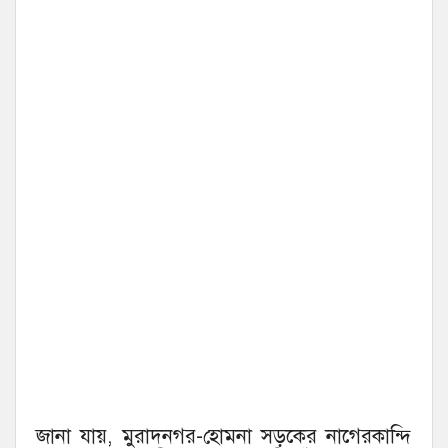
জানা যায়, মুরাদনগর-হোমনা সড়কের নাগেরকান্দি