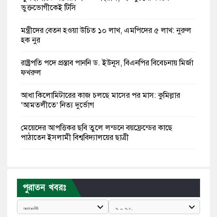
ভুক্তভোগীকেই টিসি
মন্ত্রীদের বেতন হওয়া উচিত ১০ লাখ, এমপিদের ৫ লাখ: নুরুল
হক নুর
রাষ্ট্রপতি পদে প্রস্তাব পাননি ড. ইউনূস, বিএনপির বিবেচনায় মির্জা
ফখরুল
আধা কিলোমিটারের কাজ চলছে মাসের পর মাস: কুমিল্লার
‘আমতলীতে’ নিত্য দুর্ভোগ
মেয়েদের আপত্তিকর ছবি তুলে লন্ডনে বয়ফ্রেন্ডের কাছে
পাঠাতেন ইসলামী বিশ্ববিদ্যালয়ের ছাত্রী
পুলিশকে পিটিয়ে রক্তাক্ত করেছি এ দৃশ্য কি আপনারা দেখেননি:
এনসিপি নেতা
পুরাতন খবরঃ
পাঁচ দেশি মাছে মিলল মাইক্রোপ্লাস্টিক, সবচেয়ে বেশি কই মাছে
বাংলাদেশী কর্মীদের আকামা নিয়ে বড় সুখবর দিলো সৌদি