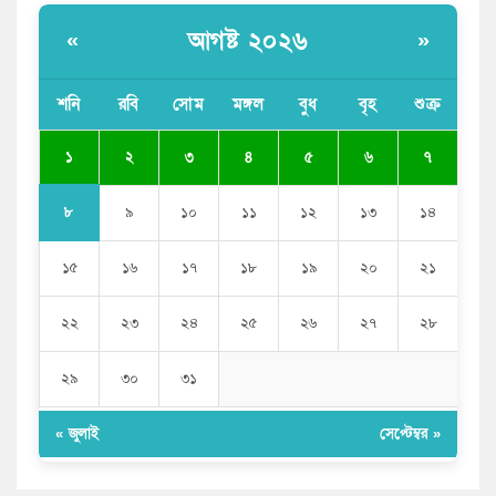
সরকার
আগষ্ট ২০২৬
«
»
ভারতের পূর্ব সীমান্তে এখন ‘আরেকটি পাকিস্তান’ গড়ে উঠেছে:
সজীব ওয়াজেদ জয়
শনি
রবি
সোম
মঙ্গল
বুধ
বৃহ
শুক্র
সাকিব আল হাসানের বাড়িতে আগুন, পেট্রলবোমা বিস্ফোরণ
১
২
৩
৪
৫
৬
৭
৮
৯
১০
১১
১২
১৩
১৪
১৫
১৬
১৭
১৮
১৯
২০
২১
২২
২৩
২৪
২৫
২৬
২৭
২৮
২৯
৩০
৩১
« জুলাই
সেপ্টেম্বর »