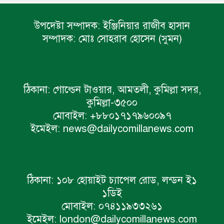
উপদেষ্টা সম্পাদক:
ইঞ্জিনিয়ার রাজীব হাসান
সম্পাদক:
মোঃ সোহরাব হোসেন (সুমন)
ঠিকানা:
গোল্ডেন টাওয়ার, আমতলী, কুমিল্লা সদর,
কুমিল্লা-৩৫০০
মোবাইল:
+৮৮০১৭১৭৯৬০০৯৭
ইমেইল:
news@dailycomillanews.com
ঠিকানা:
১০৮ হোয়াইট চ্যাপেল রোড, লন্ডন ই১
১ডিই
মোবাইল:
০৭৪১১৯৩৩২৬১
ইমেইল:
london@dailycomillanews.com