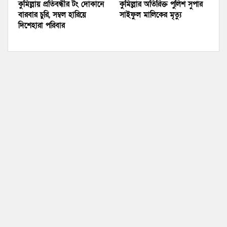
কুমিল্লায় প্রতিবন্ধীর টং দোকানে
কুমিল্লার অতিরিক্ত পুলিশ সুপার
বারবার চুরি, সম্বল হারিয়ে
সাইফুল মালিকের মৃত্যু
দিশেহারা পরিবার