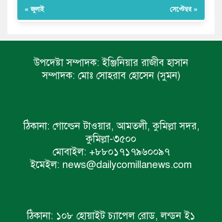
« জুলাই
সেপ্টেম্বর »
উপদেষ্টা সম্পাদক:
ইঞ্জিনিয়ার রাজীব হাসান
সম্পাদক:
মোঃ সোহরাব হোসেন (সুমন)
ঠিকানা:
গোল্ডেন টাওয়ার, আমতলী, কুমিল্লা সদর,
কুমিল্লা-৩৫০০
মোবাইল:
+৮৮০১৭১৭৯৬০০৯৭
ইমেইল:
news@dailycomillanews.com
ঠিকানা:
১০৮ হোয়াইট চ্যাপেল রোড, লন্ডন ই১