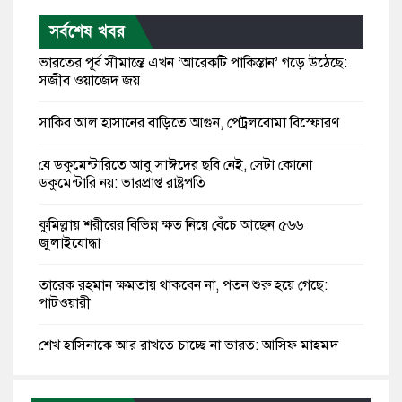
সর্বশেষ খবর
ভারতের পূর্ব সীমান্তে এখন ‘আরেকটি পাকিস্তান’ গড়ে উঠেছে:
সজীব ওয়াজেদ জয়
সাকিব আল হাসানের বাড়িতে আগুন, পেট্রলবোমা বিস্ফোরণ
যে ডকুমেন্টারিতে আবু সাঈদের ছবি নেই, সেটা কোনো
ডকুমেন্টারি নয়: ভারপ্রাপ্ত রাষ্ট্রপতি
কুমিল্লায় শরীরের বিভিন্ন ক্ষত নিয়ে বেঁচে আছেন ৫৬৬
জুলাইযোদ্ধা
তারেক রহমান ক্ষমতায় থাকবেন না, পতন শুরু হয়ে গেছে:
পাটওয়ারী
শেখ হাসিনাকে আর রাখতে চাচ্ছে না ভারত: আসিফ মাহমুদ
জুলাই কোনো শ্রেণি বা গোষ্ঠীর নয়, এটি সর্বস্তরের মানুষের: ড.