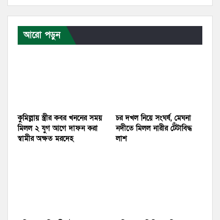
আরো পড়ুন
কুমিল্লায় স্ত্রীর কবর খননের সময়
চর দখল নিয়ে সংঘর্ষ, মেঘনা
মিলল ২ যুগ আগে দাফন করা
নদীতে মিলল নারীর টেঁটাবিদ্ধ
স্বামীর অক্ষত মরদেহ
লাশ