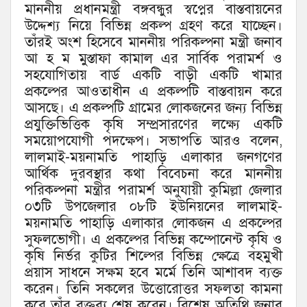
মাননীয় প্রধানমন্ত্রী বঙ্গবন্ধুর স্বপ্নের বাস্তবায়নের
উদ্দেশ্য নিয়ে বিভিন্ন প্রকল্প গ্রহণ করে যাচ্ছেন।
তাঁরই অংশ হিসেবে মাননীয় পরিকল্পনা মন্ত্রী জনাব
আ হ ম মুস্তাফা কামাল এর সার্বিক পরামর্শ ও
সহযোগিতায় বার্ড একটি বাড়ী একটি খামার
প্রকল্পের আওতাধীন এ প্রকল্পটি বাস্তবায়ন করে
আসছে। এ প্রকল্পটি গ্রামের লোকজনের জন্য বিভিন্ন
প্রযুক্তিভিত্তিক কৃষি সম্প্রসারণের লক্ষ্যে একটি
সময়োপযোগী পদক্ষেপ। সভাপতি আরও বলেন,
লালমাই-ময়নামতি পাহাড়ি এলাকার জনগণের
আর্থিক দুরবস্থার কথা বিবেচনা করে মাননীয়
পরিকল্পনা মন্ত্রীর পরামর্শ অনুযায়ী কুমিল্লা জেলার
০৩টি উপজেলার ০৮টি ইউনিয়নের লালমাই-
ময়নামতি পাহাড়ি এলাকার লোকজন এ প্রকল্পের
সুফলভোগী। এ প্রকল্পের বিভিন্ন কম্পোনেন্ট কৃষি ও
কৃষি নির্ভর কুটির শিল্পের বিভিন্ন ক্ষেত্রে বহমুখী
প্রয়াস সাধনে সক্ষম হবে মর্মে তিনি আশাবদ ব্যক্ত
করেন। তিনি সকলের উত্তোরোত্তর সফলতা কামনা
করে তাঁর বক্তব্য শেষ করেন। বিশেষ অতিথি জনাব