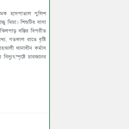
ামেক হাসপাতাল পুলিশ
চ্চু মিয়া। শিশুটির বাসা
ঝিলপাড় বস্তির বিপরীত
্য, গতকাল রাতে বৃষ্টি
হআলী থানাধীন কর্মাস
িদ্যুৎস্পৃষ্টে চারজনের