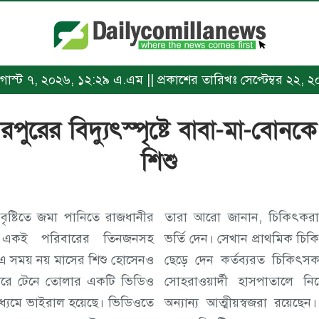
 অগাস্ট ৭, ২০২৬, ১২:২৯ এ.এম || প্রকাশের তারিখঃ সেপ্টেম্বর ২২, 
রপুরের বিদ্যুৎস্পৃষ্টে বাবা-মা-বোন
শিশু
ৃষ্টিতে জমা পানিতে রাজধানীর
তারা আরো জানান, চিকিৎকরা শ
ষ্টে একই পরিবারের তিনজনসহ
ভর্তি দেন। সেখান প্রাথমিক চি
। এ সময় নয় মাসের শিশু হোসেনও
ছেড়ে দেন কর্তব্যরত চিকিৎ
রে টেনে তোলার একটি ভিডিও
সোহরাওয়ার্দী হাসপাতালে ন
্যমে ভাইরাল হয়েছে। ভিডিওতে
অন্যান্য আত্মীয়স্বজরা রয়েছেন