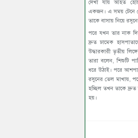
দেখা যায় আহত হোস
একজন। এ সময় টেনে 
তাকে বাসায় নিয়ে রসুন
পরে যখন তার নাক দিয়
দ্রুত ঢামেক হাসপাতা
উদ্ধারকারী তৃতীয় লিঙ
তারা বলেন, শিশুটি প
ধরে উঠাই। পরে আশপাশ
রসুনের তেল মাখায়, পর
হচ্ছিল তখন তাকে দ্রু
হয়।