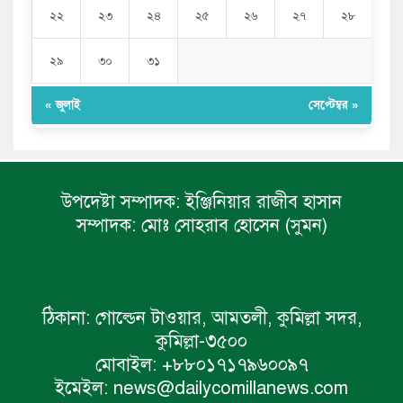
২২
২৩
২৪
২৫
২৬
২৭
২৮
২৯
৩০
৩১
« জুলাই
সেপ্টেম্বর »
উপদেষ্টা সম্পাদক:
ইঞ্জিনিয়ার রাজীব হাসান
সম্পাদক:
মোঃ সোহরাব হোসেন (সুমন)
ঠিকানা:
গোল্ডেন টাওয়ার, আমতলী, কুমিল্লা সদর,
কুমিল্লা-৩৫০০
মোবাইল:
+৮৮০১৭১৭৯৬০০৯৭
ইমেইল:
news@dailycomillanews.com