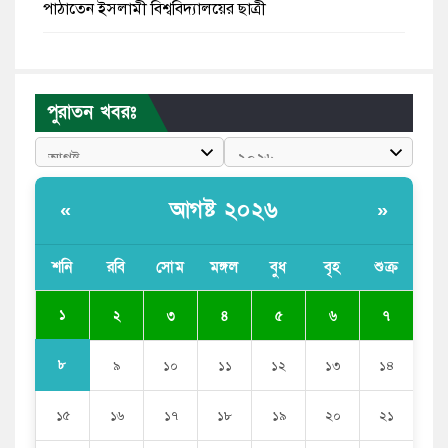
পাঠাতেন ইসলামী বিশ্ববিদ্যালয়ের ছাত্রী
পুলিশকে পিটিয়ে রক্তাক্ত করেছি এ দৃশ্য কি আপনারা দেখেননি:
এনসিপি নেতা
পুরাতন খবরঃ
পাঁচ দেশি মাছে মিলল মাইক্রোপ্লাস্টিক, সবচেয়ে বেশি কই মাছে
বাংলাদেশী কর্মীদের আকামা নিয়ে বড় সুখবর দিলো সৌদি
সরকার
আগষ্ট ২০২৬
«
»
ভারতের পূর্ব সীমান্তে এখন ‘আরেকটি পাকিস্তান’ গড়ে উঠেছে:
সজীব ওয়াজেদ জয়
শনি
রবি
সোম
মঙ্গল
বুধ
বৃহ
শুক্র
সাকিব আল হাসানের বাড়িতে আগুন, পেট্রলবোমা বিস্ফোরণ
১
২
৩
৪
৫
৬
৭
৮
৯
১০
১১
১২
১৩
১৪
১৫
১৬
১৭
১৮
১৯
২০
২১