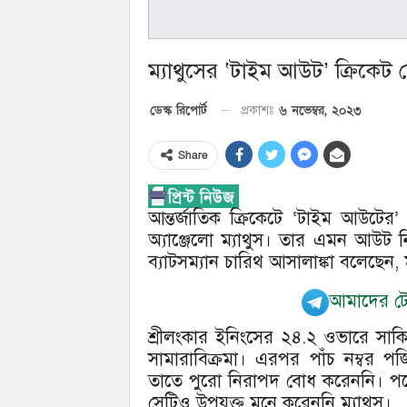
ম্যাথুসের ‘টাইম আউট’ ক্রিকেট
৬ নভেম্বর, ২০২৩
ডেস্ক রিপোর্ট
প্রকাশঃ
Share
আন্তর্জাতিক ক্রিকেটে ‘টাইম আউটে
অ্যাঞ্জেলো ম্যাথুস। তার এমন আউট ন
ব্যাটসম্যান চারিথ আসালাঙ্কা বলেছেন,
আমাদের টেল
শ্রীলংকার ইনিংসের ২৪.২ ওভারে সাক
সামারাবিক্রমা। এরপর পাঁচ নম্বর প
তাতে পুরো নিরাপদ বোধ করেননি। পরে
সেটিও উপযুক্ত মনে করেননি ম্যাথুস।