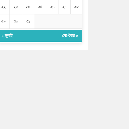
২২
২৩
২৪
২৫
২৬
২৭
২৮
২৯
৩০
৩১
« জুলাই
সেপ্টেম্বর »