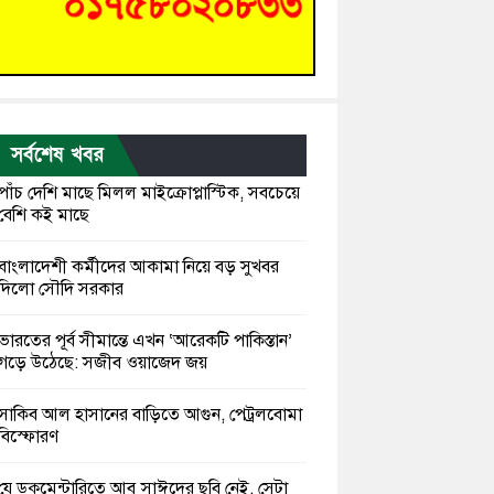
সর্বশেষ খবর
পাঁচ দেশি মাছে মিলল মাইক্রোপ্লাস্টিক, সবচেয়ে
বেশি কই মাছে
বাংলাদেশী কর্মীদের আকামা নিয়ে বড় সুখবর
দিলো সৌদি সরকার
ভারতের পূর্ব সীমান্তে এখন ‘আরেকটি পাকিস্তান’
গড়ে উঠেছে: সজীব ওয়াজেদ জয়
সাকিব আল হাসানের বাড়িতে আগুন, পেট্রলবোমা
বিস্ফোরণ
যে ডকুমেন্টারিতে আবু সাঈদের ছবি নেই, সেটা