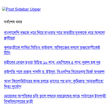
সর্বশেষ খবর
বাংলাদেশি বৃদ্ধকে ধরে নিয়ে যাওয়ার পরে ভারতীয় যুবককে ধরে আনলো
স্থানীয়রা
স্কুলছাত্রীকে লাথির ভিডিও ভাইরাল, অভিযুক্তের বদলে ভুক্তভোগীকেই
টিসি
মন্ত্রীদের বেতন হওয়া উচিত ১০ লাখ, এমপিদের ৫ লাখ: নুরুল হক নুর
রাষ্ট্রপতি পদে প্রস্তাব পাননি ড. ইউনূস, বিএনপির বিবেচনায় মির্জা ফখরুল
আধা কিলোমিটারের কাজ চলছে মাসের পর মাস: কুমিল্লার ‘আমতলীতে’
নিত্য দুর্ভোগ
মেয়েদের আপত্তিকর ছবি তুলে লন্ডনে বয়ফ্রেন্ডের কাছে পাঠাতেন ইসলামী
বিশ্ববিদ্যালয়ের ছাত্রী
পুলিশকে পিটিয়ে রক্তাক্ত করেছি এ দৃশ্য কি আপনারা দেখেননি: এনসিপি