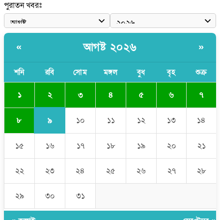
পুরাতন খবরঃ
নেতা
পাঁচ দেশি মাছে মিলল মাইক্রোপ্লাস্টিক, সবচেয়ে বেশি কই মাছে
আগষ্ট ২০২৬
«
»
বাংলাদেশী কর্মীদের আকামা নিয়ে বড় সুখবর দিলো সৌদি সরকার
ভারতের পূর্ব সীমান্তে এখন ‘আরেকটি পাকিস্তান’ গড়ে উঠেছে: সজীব
শনি
রবি
সোম
মঙ্গল
বুধ
বৃহ
শুক্র
ওয়াজেদ জয়
২
১
৩
৪
৫
৬
৭
৯
৮
১০
১১
১২
১৩
১৪
১৫
১৬
১৭
১৮
১৯
২০
২১
২২
২৩
২৪
২৫
২৬
২৭
২৮
২৯
৩০
৩১