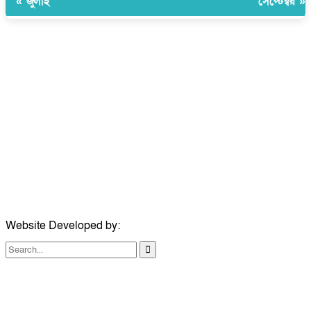
« জুলাই
সেপ্টেম্বর »
উপদেষ্টা সম্পাদক:
ইঞ্জিনিয়ার রাজীব হাসান
সম্পাদক:
মোঃ সোহরাব হোসেন (সুমন)
ঠিকানা:
গোল্ডেন টাওয়ার, আমতলী, কুমিল্লা সদর, কুমিল্লা-৩৫০০
মোবাইল:
+৮৮০১৭১৭৯৬০০৯৭
ইমেইল:
news@dailycomillanews.com
ঠিকানা:
১০৮ হোয়াইট চ্যাপেল রোড, লন্ডন ই১ ১ডিই
মোবাইল:
০৭৪১১৯৩৩২৬১
ইমেইল:
london@dailycomillanews.com
Website Developed by:
TechSmartBD.com