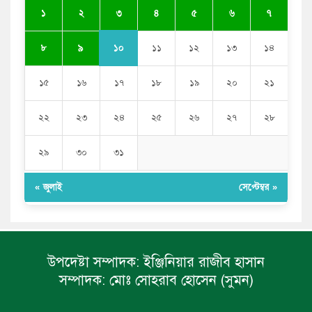
পুলিশকে পিটিয়ে রক্তাক্ত করেছি এ দৃশ্য কি আপনারা দেখেননি:
৩
১
২
৪
৫
৬
৭
এনসিপি নেতা
১০
৮
৯
১১
১২
১৩
১৪
১৫
১৬
১৭
১৮
১৯
২০
২১
২২
২৩
২৪
২৫
২৬
২৭
২৮
২৯
৩০
৩১
« জুলাই
সেপ্টেম্বর »
উপদেষ্টা সম্পাদক:
ইঞ্জিনিয়ার রাজীব হাসান
সম্পাদক:
মোঃ সোহরাব হোসেন (সুমন)