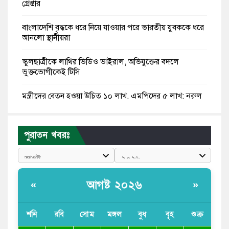
গ্রেপ্তার
বাংলাদেশি বৃদ্ধকে ধরে নিয়ে যাওয়ার পরে ভারতীয় যুবককে ধরে
আনলো স্থানীয়রা
স্কুলছাত্রীকে লাথির ভিডিও ভাইরাল, অভিযুক্তের বদলে
ভুক্তভোগীকেই টিসি
মন্ত্রীদের বেতন হওয়া উচিত ১০ লাখ, এমপিদের ৫ লাখ: নুরুল
হক নুর
রাষ্ট্রপতি পদে প্রস্তাব পাননি ড. ইউনূস, বিএনপির বিবেচনায় মির্জা
পুরাতন খবরঃ
ফখরুল
আধা কিলোমিটারের কাজ চলছে মাসের পর মাস: কুমিল্লার
‘আমতলীতে’ নিত্য দুর্ভোগ
আগষ্ট ২০২৬
«
»
মেয়েদের আপত্তিকর ছবি তুলে লন্ডনে বয়ফ্রেন্ডের কাছে
পাঠাতেন ইসলামী বিশ্ববিদ্যালয়ের ছাত্রী
শনি
রবি
সোম
মঙ্গল
বুধ
বৃহ
শুক্র