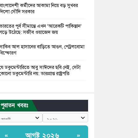
বাংলাদেশী কর্মীদের আকামা নিয়ে বড় সুখবর
দিলো সৌদি সরকার
ভারতের পূর্ব সীমান্তে এখন ‘আরেকটি পাকিস্তান’
গড়ে উঠেছে: সজীব ওয়াজেদ জয়
সাকিব আল হাসানের বাড়িতে আগুন, পেট্রলবোমা
বিস্ফোরণ
যে ডকুমেন্টারিতে আবু সাঈদের ছবি নেই, সেটা
কোনো ডকুমেন্টারি নয়: ভারপ্রাপ্ত রাষ্ট্রপতি
কুমিল্লায় শরীরের বিভিন্ন ক্ষত নিয়ে বেঁচে আছেন
৫৬৬ জুলাইযোদ্ধা
পুরাতন খবরঃ
তারেক রহমান ক্ষমতায় থাকবেন না, পতন শুরু
হয়ে গেছে: পাটওয়ারী
শেখ হাসিনাকে আর রাখতে চাচ্ছে না ভারত:
আগষ্ট ২০২৬
«
»
আসিফ মাহমুদ