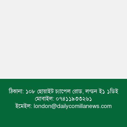
ঠিকানা:
১০৮ হোয়াইট চ্যাপেল রোড, লন্ডন ই১ ১ডিই
মোবাইল:
০৭৪১১৯৩৩২৬১
ইমেইল:
london@dailycomillanews.com