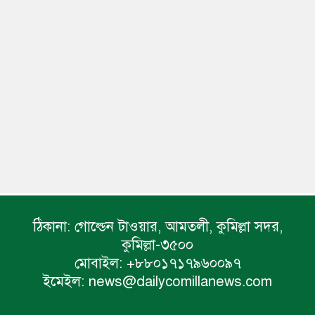
ঠিকানা:
গোল্ডেন টাওয়ার, আমতলী, কুমিল্লা সদর,
কুমিল্লা-৩৫০০
মোবাইল:
+৮৮০১৭১৭৯৬০০৯৭
ইমেইল:
news@dailycomillanews.com