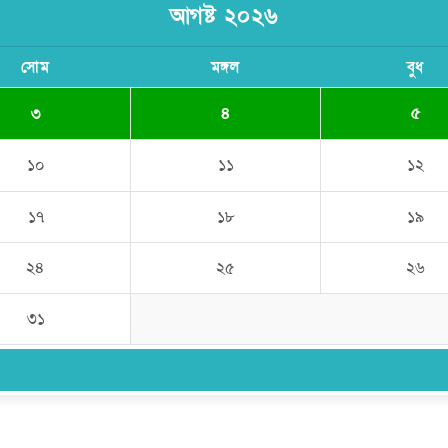
আগষ্ট ২০২৬
সোম
মঙ্গল
বুধ
৩
৪
৫
১০
১১
১২
১৭
১৮
১৯
২৪
২৫
২৬
৩১
উপদেষ্টা সম্পাদক:
ইঞ্জিনিয়ার রাজীব হাসান