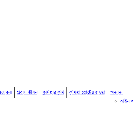
ম্ভাবনা
প্রবাস জীবন
কুমিল্লার কৃষি
কুমিল্লা ভোটের হাওয়া
অন্যান্য
আইন 
মতামত
কুমিল্ল
বিখ্যাত ব
কুমিল্ল