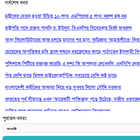
সর্বশেষ খবর
মন্ত্রীদের বেতন হওয়া উচিত ১০ লাখ, এমপিদের ৫ লাখ: নুরুল হক নুর
রাষ্ট্রপতি পদে প্রস্তাব পাননি ড. ইউনূস, বিএনপির বিবেচনায় মির্জা ফখরুল
আধা কিলোমিটারের কাজ চলছে মাসের পর মাস: কুমিল্লার ‘আমতলীতে’ নিত্য 
মেয়েদের আপত্তিকর ছবি তুলে লন্ডনে বয়ফ্রেন্ডের কাছে পাঠাতেন ইসলামী বিশ্ব
পুলিশকে পিটিয়ে রক্তাক্ত করেছি এ দৃশ্য কি আপনারা দেখেননি: এনসিপি নেত
পাঁচ দেশি মাছে মিলল মাইক্রোপ্লাস্টিক, সবচেয়ে বেশি কই মাছে
বাংলাদেশী কর্মীদের আকামা নিয়ে বড় সুখবর দিলো সৌদি সরকার
ভারতের পূর্ব সীমান্তে এখন ‘আরেকটি পাকিস্তান’ গড়ে উঠেছে: সজীব ওয়াজে
সাকিব আল হাসানের বাড়িতে আগুন, পেট্রলবোমা বিস্ফোরণ
পুরাতন খবরঃ
যে ডকুমেন্টারিতে আবু সাঈদের ছবি নেই, সেটা কোনো ডকুমেন্টারি নয়: ভারপ্রাপ্ত