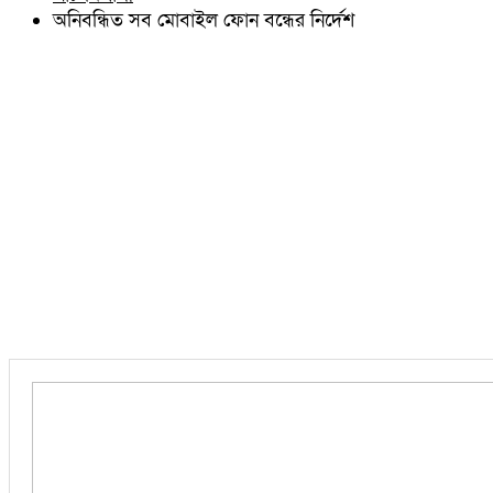
চৌদ্দগ্রাম
অনিবন্ধিত সব মোবাইল ফোন বন্ধের নির্দেশ
নাঙ্গলকোট
মনোহরগঞ্জ
বরুড়া
লালমাই
দাউদকান্দি
চান্দিনা
মুরাদনগর
দেবিদ্বার
হোমনা
তিতাস
মেঘনা