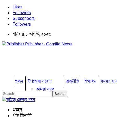
Likes
Followers
Subscribers
Followers
শনিবার, ৮ আগস্ট, ২০২৬
Publisher - Comilla News
প্রচ্ছদ
উপজেলা সংবাদ
রাজনীতি
শিক্ষাঙ্গন
সমস্যা ও স
কুমিল্লা সদর
কুমিল্লা সদর দক্ষিণ
বুড়িচং
ব্রাহ্মণপাড়া
প্রচ্ছদ
লাকসাম
পাঁচ মিশালী