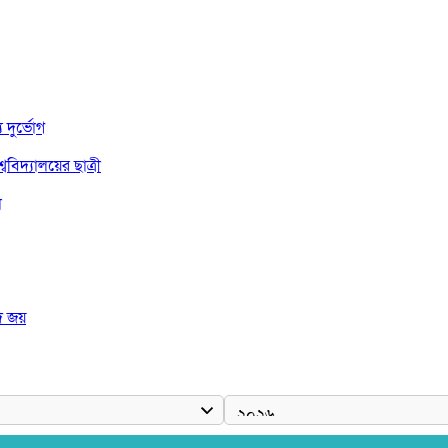
দুর্ভোগ
বিদ্যালয়ের ছাত্রী
া
দ জয়
 রাষ্ট্রপতি