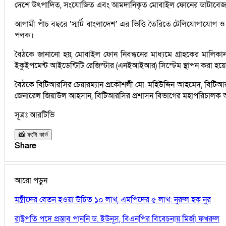
দেশে উৎপাদিত, সংযোজিত এবং আমদানিকৃত মোবাইল ফোনের ডাটাবেজ এবং স্
আগামী পাঁচ বছরে ‘স্মার্ট বাংলাদেশ’ এর ভিত্তি তৈরিতে টেলিযোগাযোগ ও ত
পলক।
বৈঠকে জানানো হয়, মোবাইল ফোন নিবন্ধনের মাধ্যমে গ্রাহকের মালিকা
ইকুইপমেন্ট আইডেন্টিটি রেজিস্টার (এনইআইআর) সিস্টেম স্থাপন করা হয়
বৈঠকে বিটিআরসির চেয়ারম্যান প্রকৌশলী মো. মহিউদ্দিন আহমেদ, বিটিআ
জেনারেল জিয়াউল আহসান, বিটিআরসির প্রশাসন বিভাগের মহাপরিচালক আবদ
সূত্রঃ আরটিভি
📸 ফটো কার্ড
Share
আরো পড়ুন
মন্ত্রীদের বেতন হওয়া উচিত ১০ লাখ, এমপিদের ৫ লাখ: নুরুল হক নুর
রাষ্ট্রপতি পদে প্রস্তাব পাননি ড. ইউনূস, বিএনপির বিবেচনায় মির্জা ফখরুল