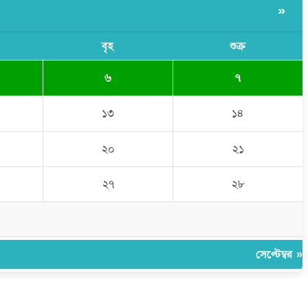
»
বৃহ
শুক্র
৬
৭
১৩
১৪
২০
২১
২৭
২৮
সেপ্টেম্বর »