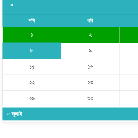
«
শনি
রবি
১
২
৮
৯
১৫
১৬
২২
২৩
২৯
৩০
« জুলাই