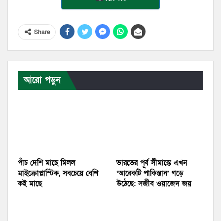
Share
আরো পড়ুন
পাঁচ দেশি মাছে মিলল
ভারতের পূর্ব সীমান্তে এখন
মাইক্রোপ্লাস্টিক, সবচেয়ে বেশি
‘আরেকটি পাকিস্তান’ গড়ে
কই মাছে
উঠেছে: সজীব ওয়াজেদ জয়