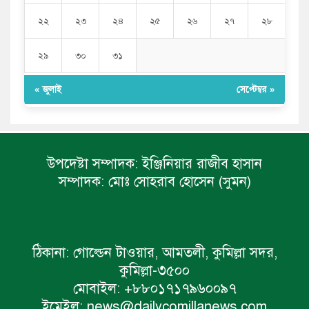
২২
২৩
২৪
২৫
২৬
২৭
২৮
২৯
৩০
৩১
« জুলাই
সেপ্টেম্বর »
উপদেষ্টা সম্পাদক:
ইঞ্জিনিয়ার রাজীব হাসান
সম্পাদক:
মোঃ সোহরাব হোসেন (সুমন)
ঠিকানা:
গোল্ডেন টাওয়ার, আমতলী, কুমিল্লা সদর,
কুমিল্লা-৩৫০০
মোবাইল:
+৮৮০১৭১৭৯৬০০৯৭
ইমেইল:
news@dailycomillanews.com