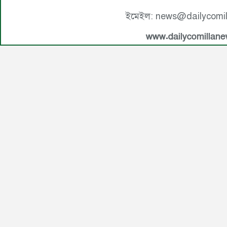
ইমেইল: news@dailycomi
www.dailycomillan