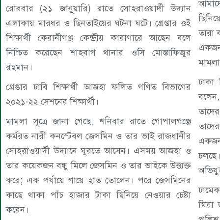
আমাদে
রোববার (২১ জানুয়ারি) রাতে সোহরাওয়ার্দী উদ্যান
ছিনিয
এলাকায় মারধর ও ছিনতাইয়ের ঘটনা ঘটে। গ্রেপ্তার ওই
তারা 
শিক্ষার্থী কেরানীগঞ্জ কেন্দ্রীয় কারাগারে আছেন বলে
একজনক
নিশ্চিত করেছেন শাহবাগ থানার ওসি মোস্তাফিজুর
মামলা
রহমান।
ঢাকা 
গ্রেপ্তার ঢাবি শিক্ষার্থী আজহা ফলিত গণিত বিভাগের
বলেন, 
২০২১-২২ সেশনের শিক্ষার্থী।
তাদের
মামলা সূত্রে জানা গেছে, শনিবার রাতে গোপালগঞ্জে
তাদে
কর্মরত নারী কনস্টেবল জেসমিন ও তার ভাই রাজধানীর
একজন
সোহরাওয়ার্দী উদ্যানে ঘুরতে আসেন। এসময় আজহা ও
চলছে
তার কয়েকজন বন্ধু মিলে জেসমিন ও তার ভাইকে উত্ত্যক্ত
অভিযু
করে; এক পর্যায়ে গায়ে হাত তোলেন। পরে জেসমিনের
ঢামেক
কাছে থাকা পাঁচ হাজার টাকা ছিনিয়ে নেওয়ার চেষ্টা
মিয়া
করেন।
পুলিশ