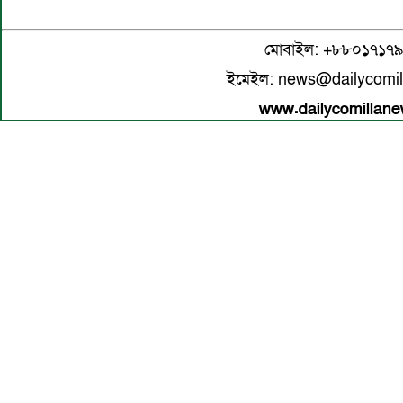
মোবাইল: +৮৮০১৭১৭
ইমেইল: news@dailycomi
www.dailycomillan