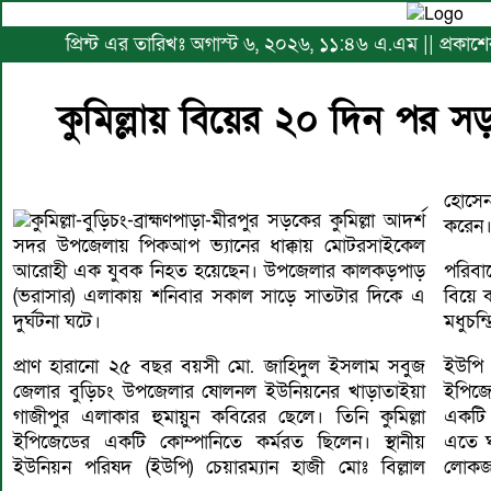
প্রিন্ট এর তারিখঃ অগাস্ট ৬, ২০২৬, ১১:৪৬ এ.এম || প্রকাশের 
কুমিল্লায় বিয়ের ২০ দিন পর স
হোসেন
কুমিল্লা-বুড়িচং-ব্রাহ্মণপাড়া-মীরপুর সড়কের কুমিল্লা আদর্শ
করেন
সদর উপজেলায় পিকআপ ভ্যানের ধাক্কায় মোটরসাইকেল
আরোহী এক যুবক নিহত হয়েছেন। উপজেলার কালকড়পাড়
পরিবা
(ভরাসার) এলাকায় শনিবার সকাল সাড়ে সাতটার দিকে এ
বিয়ে ক
দুর্ঘটনা ঘটে।
মধুচন্
প্রাণ হারানো ২৫ বছর বয়সী মো. জাহিদুল ইসলাম সবুজ
ইউপি
জেলার বুড়িচং উপজেলার ষোলনল ইউনিয়নের খাড়াতাইয়া
ইপিজে
গাজীপুর এলাকার হুমায়ুন কবিরের ছেলে। তিনি কুমিল্লা
একটি 
ইপিজেডের একটি কোম্পানিতে কর্মরত ছিলেন। স্থানীয়
এতে ঘ
ইউনিয়ন পরিষদ (ইউপি) চেয়ারম্যান হাজী মোঃ বিল্লাল
লোকজ