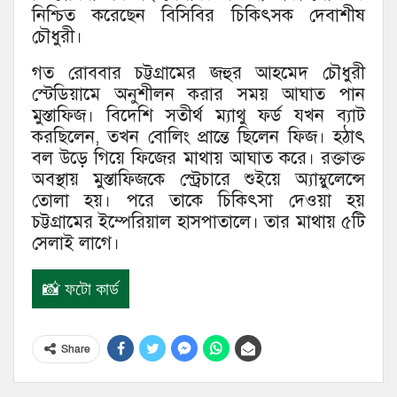
নিশ্চিত করেছেন বিসিবির চিকিৎসক দেবাশীষ
চৌধুরী।
গত রোববার চট্টগ্রামের জহুর আহমেদ চৌধুরী
স্টেডিয়ামে অনুশীলন করার সময় আঘাত পান
মুস্তাফিজ। বিদেশি সতীর্থ ম্যাথু ফর্ড যখন ব্যাট
করছিলেন, তখন বোলিং প্রান্তে ছিলেন ফিজ। হঠাৎ
বল উড়ে গিয়ে ফিজের মাথায় আঘাত করে। রক্তাক্ত
অবস্থায় মুস্তাফিজকে স্ট্রেচারে শুইয়ে অ্যাম্বুলেন্সে
তোলা হয়। পরে তাকে চিকিৎসা দেওয়া হয়
চট্টগ্রামের ইম্পেরিয়াল হাসপাতালে। তার মাথায় ৫টি
সেলাই লাগে।
📸 ফটো কার্ড
Share