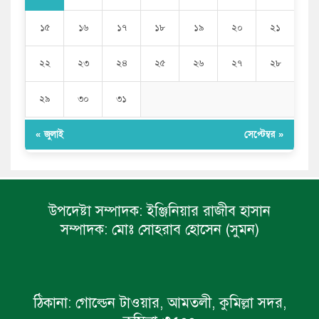
১৫
১৬
১৭
১৮
১৯
২০
২১
২২
২৩
২৪
২৫
২৬
২৭
২৮
২৯
৩০
৩১
« জুলাই
সেপ্টেম্বর »
উপদেষ্টা সম্পাদক:
ইঞ্জিনিয়ার রাজীব হাসান
সম্পাদক:
মোঃ সোহরাব হোসেন (সুমন)
ঠিকানা:
গোল্ডেন টাওয়ার, আমতলী, কুমিল্লা সদর,