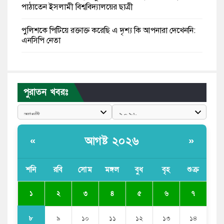
পাঠাতেন ইসলামী বিশ্ববিদ্যালয়ের ছাত্রী
পুলিশকে পিটিয়ে রক্তাক্ত করেছি এ দৃশ্য কি আপনারা দেখেননি:
এনসিপি নেতা
পাঁচ দেশি মাছে মিলল মাইক্রোপ্লাস্টিক, সবচেয়ে বেশি কই মাছে
বাংলাদেশী কর্মীদের আকামা নিয়ে বড় সুখবর দিলো সৌদি
পুরাতন খবরঃ
সরকার
ভারতের পূর্ব সীমান্তে এখন ‘আরেকটি পাকিস্তান’ গড়ে উঠেছে:
সজীব ওয়াজেদ জয়
আগষ্ট ২০২৬
«
»
সাকিব আল হাসানের বাড়িতে আগুন, পেট্রলবোমা বিস্ফোরণ
শনি
রবি
সোম
মঙ্গল
বুধ
বৃহ
শুক্র
যে ডকুমেন্টারিতে আবু সাঈদের ছবি নেই, সেটা কোনো
ডকুমেন্টারি নয়: ভারপ্রাপ্ত রাষ্ট্রপতি
১
২
৩
৪
৫
৬
৭
৮
৯
১০
১১
১২
১৩
১৪