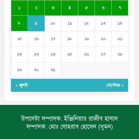
ভারতের পূর্ব সীমান্তে এখন ‘আরেকটি পাকিস্তান’ গড়ে উঠেছে:
২
১
৩
৪
৫
৬
৭
সজীব ওয়াজেদ জয়
৯
৮
১০
১১
১২
১৩
১৪
১৫
১৬
১৭
১৮
১৯
২০
২১
২২
২৩
২৪
২৫
২৬
২৭
২৮
২৯
৩০
৩১
« জুলাই
সেপ্টেম্বর »
উপদেষ্টা সম্পাদক:
ইঞ্জিনিয়ার রাজীব হাসান
সম্পাদক:
মোঃ সোহরাব হোসেন (সুমন)