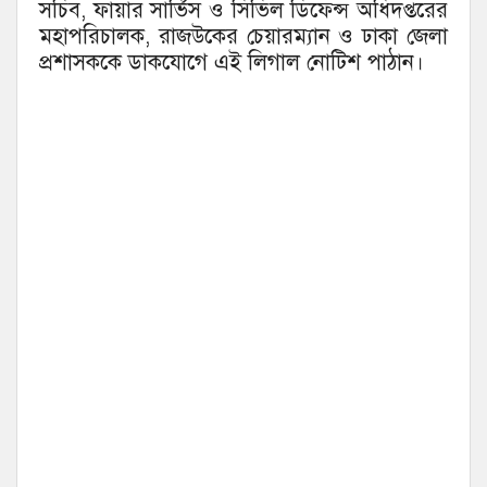
সচিব, ফায়ার সার্ভিস ও সিভিল ডিফেন্স অধিদপ্তরের
মহাপরিচালক, রাজউকের চেয়ারম্যান ও ঢাকা জেলা
প্রশাসককে ডাকযোগে এই লিগাল নোটিশ পাঠান।