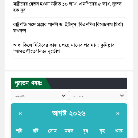
মন্ত্রীদের বেতন হওয়া উচিত ১০ লাখ, এমপিদের ৫ লাখ: নুরুল
হক নুর
রাষ্ট্রপতি পদে প্রস্তাব পাননি ড. ইউনূস, বিএনপির বিবেচনায় মির্জা
ফখরুল
আধা কিলোমিটারের কাজ চলছে মাসের পর মাস: কুমিল্লার
‘আমতলীতে’ নিত্য দুর্ভোগ
মেয়েদের আপত্তিকর ছবি তুলে লন্ডনে বয়ফ্রেন্ডের কাছে
পাঠাতেন ইসলামী বিশ্ববিদ্যালয়ের ছাত্রী
পুরাতন খবরঃ
পুলিশকে পিটিয়ে রক্তাক্ত করেছি এ দৃশ্য কি আপনারা দেখেননি:
এনসিপি নেতা
পাঁচ দেশি মাছে মিলল মাইক্রোপ্লাস্টিক, সবচেয়ে বেশি কই মাছে
আগষ্ট ২০২৬
«
»
বাংলাদেশী কর্মীদের আকামা নিয়ে বড় সুখবর দিলো সৌদি
সরকার
শনি
রবি
সোম
মঙ্গল
বুধ
বৃহ
শুক্র