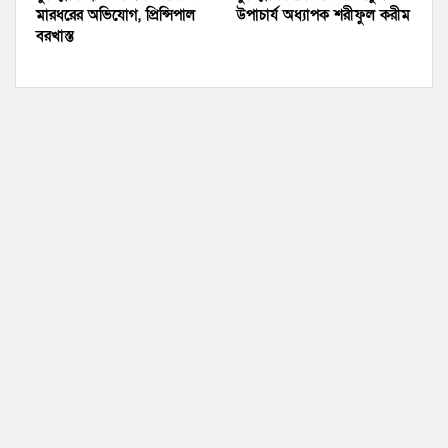
মারধরের অভিযোগ, প্রিন্সিপাল
উপাচার্য অধ্যাপক শরীফুল করীম
বরখাস্ত