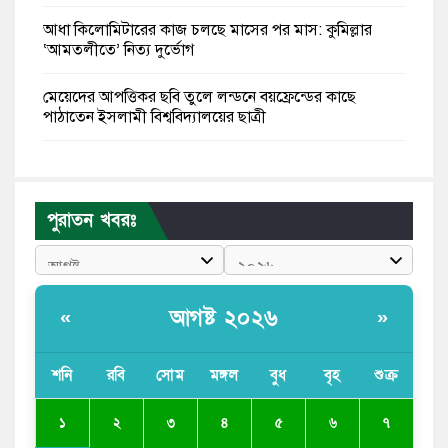
আধা কিলোমিটারের কাজ চলছে মাসের পর মাস: কুমিল্লার
‘আমতলীতে’ নিত্য দুর্ভোগ
মেয়েদের আপত্তিকর ছবি তুলে লন্ডনে বয়ফ্রেন্ডের কাছে
পাঠাতেন ইসলামী বিশ্ববিদ্যালয়ের ছাত্রী
পুলিশকে পিটিয়ে রক্তাক্ত করেছি এ দৃশ্য কি আপনারা দেখেননি:
এনসিপি নেতা
পুরাতন খবরঃ
পাঁচ দেশি মাছে মিলল মাইক্রোপ্লাস্টিক, সবচেয়ে বেশি কই মাছে
বাংলাদেশী কর্মীদের আকামা নিয়ে বড় সুখবর দিলো সৌদি
সরকার
আগষ্ট ২০২৬
«
»
ভারতের পূর্ব সীমান্তে এখন ‘আরেকটি পাকিস্তান’ গড়ে উঠেছে:
সজীব ওয়াজেদ জয়
শনি
রবি
সোম
মঙ্গল
বুধ
বৃহ
শুক্র
সাকিব আল হাসানের বাড়িতে আগুন, পেট্রলবোমা বিস্ফোরণ
১
২
৩
৪
৫
৬
৭