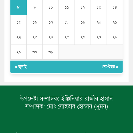
৮
৯
১০
১১
১২
১৩
১৪
১৫
১৬
১৭
১৮
১৯
২০
২১
২২
২৩
২৪
২৫
২৬
২৭
২৮
২৯
৩০
৩১
« জুলাই
সেপ্টেম্বর »
উপদেষ্টা সম্পাদক:
ইঞ্জিনিয়ার রাজীব হাসান
সম্পাদক:
মোঃ সোহরাব হোসেন (সুমন)