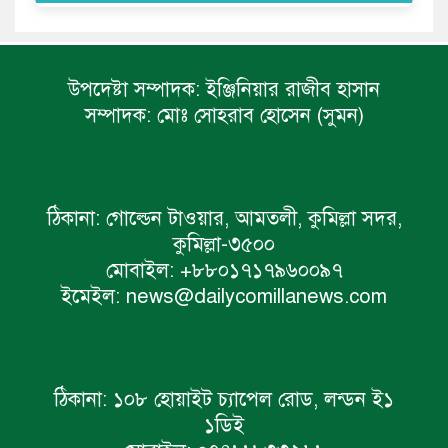
উপদেষ্টা সম্পাদক:
ইঞ্জিনিয়ার রাজীব হাসান
সম্পাদক:
মোঃ সোহরাব হোসেন (সুমন)
ঠিকানা:
গোল্ডেন টাওয়ার, আমতলী, কুমিল্লা সদর,
কুমিল্লা-৩৫০০
মোবাইল:
+৮৮০১৭১৭৯৬০০৯৭
ইমেইল:
news@dailycomillanews.com
ঠিকানা:
১০৮ হোয়াইট চ্যাপেল রোড, লন্ডন ই১
১ডিই