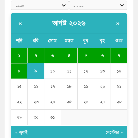
আধা কিলোমিটারের কাজ চলছে মাসের পর মাস: কুমিল্লার
‘আমতলীতে’ নিত্য দুর্ভোগ
আগষ্ট ২০২৬
«
»
মেয়েদের আপত্তিকর ছবি তুলে লন্ডনে বয়ফ্রেন্ডের কাছে
পাঠাতেন ইসলামী বিশ্ববিদ্যালয়ের ছাত্রী
শনি
রবি
সোম
মঙ্গল
বুধ
বৃহ
শুক্র
পুলিশকে পিটিয়ে রক্তাক্ত করেছি এ দৃশ্য কি আপনারা দেখেননি:
২
১
৩
৪
৫
৬
৭
এনসিপি নেতা
৯
৮
১০
১১
১২
১৩
১৪
১৫
১৬
১৭
১৮
১৯
২০
২১
২২
২৩
২৪
২৫
২৬
২৭
২৮
২৯
৩০
৩১
« জুলাই
সেপ্টেম্বর »