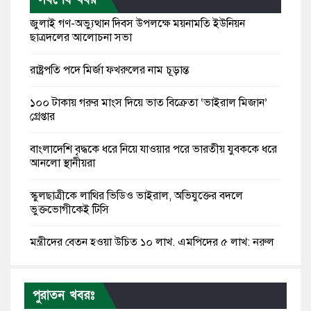
জুলাই গণ-অভ্যুত্থান দিবস উপলক্ষে ময়নামতি ইউনিয়ন
ছাত্রদলের আলোচনা সভা
রাষ্ট্রপতি পদে মির্জা ফখরুলের নাম চূড়ান্ত
১০০ টাকায় গরুর মাংস দিয়ে ভাত বিক্রেতা ‘ভাইরাল মিজান’
গ্রেপ্তার
বাংলাদেশি বৃদ্ধকে ধরে নিয়ে যাওয়ার পরে ভারতীয় যুবককে ধরে
আনলো স্থানীয়রা
স্কুলছাত্রীকে লাথির ভিডিও ভাইরাল, অভিযুক্তের বদলে
ভুক্তভোগীকেই টিসি
মন্ত্রীদের বেতন হওয়া উচিত ১০ লাখ, এমপিদের ৫ লাখ: নুরুল
হক নুর
রাষ্ট্রপতি পদে প্রস্তাব পাননি ড. ইউনূস, বিএনপির বিবেচনায় মির্জা
পুরাতন খবরঃ
ফখরুল