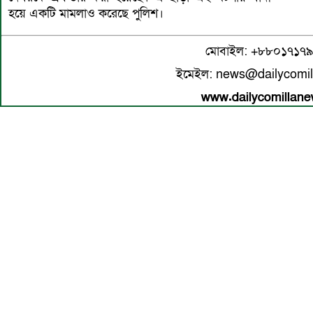
হয়ে একটি মামলাও করেছে পুলিশ।
মোবাইল: +৮৮০১৭১৭
ইমেইল: news@dailycomi
www.dailycomillan