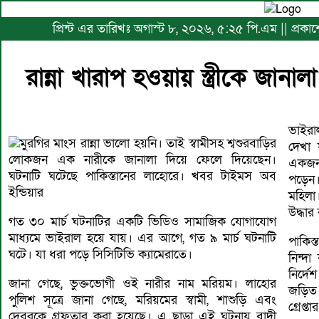
প্রিন্ট এর তারিখঃ অগাস্ট ৮, ২০২৬, ৫:২৫ পি.এম || প্রকা
রান্না খারাপ হওয়ায় স্ত্রীকে জানা
ভাইরা
মুরগির মাংস রান্না ভালো হয়নি। তাই স্বামীসহ শ্বশুরবাড়ির
দেখা 
লোকজন এক নারীকে জানালা দিয়ে ফেলে দিয়েছেন।
একজন 
ঘটনাটি ঘটেছে পাকিস্তানের লাহোরে। খবর টাইমস অব
পড়েন।
ইন্ডিয়ার
মহিলা।
উদ্ধা
গত ৩০ মার্চ ঘটনাটির একটি ভিডিও সামাজিক যোগাযোগ
মাধ্যমে ভাইরাল হয়ে যায়। এর আগে, গত ৯ মার্চ ঘটনাটি
পাকিস্
ঘটে। যা ধরা পড়ে সিসিটিভি ক্যামেরাতে।
নিন্দা
নির্দ
জানা গেছে, ভুক্তভোগী ওই নারীর নাম মরিয়ম। লাহোর
জড়িত
পুলিশ সূত্রে জানা গেছে, মরিয়মের স্বামী, শাশুড়ি এবং
গ্রেপ্ত
দেবরকে গ্রফতার করা হয়েছে। এ ছাড়া এই ঘটনায় বাদী