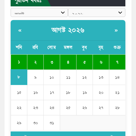
পুরাতন খবরঃ
সরকার
ভারতের পূর্ব সীমান্তে এখন ‘আরেকটি পাকিস্তান’ গড়ে উঠেছে:
সজীব ওয়াজেদ জয়
আগষ্ট ২০২৬
«
»
সাকিব আল হাসানের বাড়িতে আগুন, পেট্রলবোমা বিস্ফোরণ
শনি
রবি
সোম
মঙ্গল
বুধ
বৃহ
শুক্র
যে ডকুমেন্টারিতে আবু সাঈদের ছবি নেই, সেটা কোনো
ডকুমেন্টারি নয়: ভারপ্রাপ্ত রাষ্ট্রপতি
১
২
৩
৪
৫
৬
৭
৮
৯
১০
১১
১২
১৩
১৪
১৫
১৬
১৭
১৮
১৯
২০
২১
২২
২৩
২৪
২৫
২৬
২৭
২৮
২৯
৩০
৩১