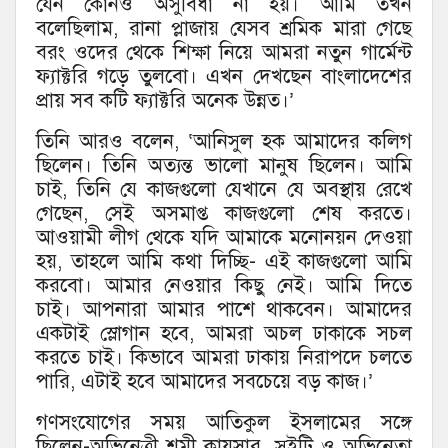
যেন কোনও অসুবিধা না হয়। আমি তখন
বলেছিলাম, রানা প্লাজায় যেসব শ্রমিক মারা গেছে
বরং ওদের থেকে শিক্ষা নিয়ে আমরা নতুন গার্মেন্ট
ফ্যাক্টরি গড়ে তুলবো। এখন দেখছেন বাংলাদেশের
প্রায় সব কটি ফ্যাক্টরি অনেক উন্নত।’
তিনি আরও বলেন, ‘আনিসুল হক আমাদের কলিগ
ছিলেন। তিনি অত্যন্ত ভালো মানুষ ছিলেন। আমি
চাই, তিনি যে কাজগুলো যেখানে যে অবস্থায় রেখে
গেছেন, সেই অসমাপ্ত কাজগুলো শেষ করতে।
আওয়ামী লীগ থেকে যদি আমাকে মনোনয়ন দেওয়া
হয়, তাহলে আমি কথা দিচ্ছি- এই কাজগুলো আমি
করবো। আমার নেওয়ার কিছু নেই। আমি দিতে
চাই। আপনারা আমার পাশে থাকবেন। আমাদের
একটাই স্লোগান হবে, আমরা অচল ঢাকাকে সচল
করতে চাই। কিভাবে আমরা ঢাকায় নিরাপদে চলতে
পারি, এটাই হবে আমাদের সবচেয়ে বড় কাজ।’
গণসংযোগের সময় আতিকুল ইসলামের সঙ্গে
ছিলেন-অভিনেত্রী শমী কায়সার, সুইটি ও অভিনেতা