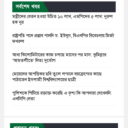
সর্বশেষ খবর
মন্ত্রীদের বেতন হওয়া উচিত ১০ লাখ, এমপিদের ৫ লাখ: নুরুল
হক নুর
রাষ্ট্রপতি পদে প্রস্তাব পাননি ড. ইউনূস, বিএনপির বিবেচনায় মির্জা
ফখরুল
আধা কিলোমিটারের কাজ চলছে মাসের পর মাস: কুমিল্লার
‘আমতলীতে’ নিত্য দুর্ভোগ
মেয়েদের আপত্তিকর ছবি তুলে লন্ডনে বয়ফ্রেন্ডের কাছে
পাঠাতেন ইসলামী বিশ্ববিদ্যালয়ের ছাত্রী
পুলিশকে পিটিয়ে রক্তাক্ত করেছি এ দৃশ্য কি আপনারা দেখেননি:
এনসিপি নেতা
পাঁচ দেশি মাছে মিলল মাইক্রোপ্লাস্টিক, সবচেয়ে বেশি কই মাছে
বাংলাদেশী কর্মীদের আকামা নিয়ে বড় সুখবর দিলো সৌদি