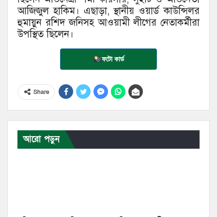
আজিজুল হাকিম। এছাড়া, স্থানীয় ওয়ার্ড কাউন্সিলর
হুমায়ুন রশিদ জনিসহ আওয়ামী লীগের নেতাকর্মীরা
উপস্থিত ছিলেন।
ফটো কার্ড
Share
আরো পড়ুন