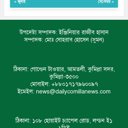
« জুলাই
সেপ্টেম্বর »
উপদেষ্টা সম্পাদক:
ইঞ্জিনিয়ার রাজীব হাসান
সম্পাদক:
মোঃ সোহরাব হোসেন (সুমন)
ঠিকানা:
গোল্ডেন টাওয়ার, আমতলী, কুমিল্লা সদর,
কুমিল্লা-৩৫০০
মোবাইল:
+৮৮০১৭১৭৯৬০০৯৭
ইমেইল:
news@dailycomillanews.com
ঠিকানা:
১০৮ হোয়াইট চ্যাপেল রোড, লন্ডন ই১