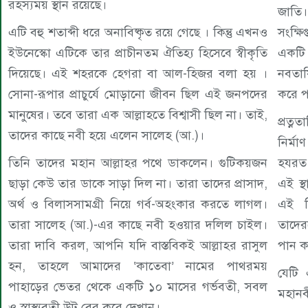
রহস্যময় স্থান রয়েছে।
জাতি।
এটি বহু শতাব্দী ধরে অনাবিষ্কৃত রয়ে গেছে । কিন্তু এখনও
সংক্ষি
ইউনেস্কো এটিকে তার প্রাচীনতম ঐতিহ্য হিসেবে স্বীকৃতি
একটি 
দিয়েছে। এই শহরকে হেগরা বা আল-হিজর বলা হয় ।
নবতায়
সোনা-রূপার প্রাচুর্যে মোড়ানো জীবন ছিল এই জনপদের
করে প
মানুষের। তবে তারা এক আল্লাহতে বিশ্বাসী ছিল না। তাই,
প্রত্ন
তাদের কাছে নবী হয়ে এলেন সালেহ (আ.)।
নির্ম
তিনি তাদের মহান আল্লাহর পথে ডাকলেন। গুটিকয়জন
হযরত 
ছাড়া কেউ তার ডাকে সাড়া দিল না। তারা তাদের প্রাসাদ,
এই স্
অর্থ ও বিলাসসামগ্রী নিয়ে গর্ব-অহংকার করতে লাগল।
এই নি
তারা সালেহ (আ.)-এর কাছে নবী হওয়ার দলিল চাইল।
তাদের
তারা দাবি করল, আপনি যদি বাস্তবিকই আল্লাহর রাসুল
পান ক
হন, তাহলে আমাদের ‘কাতেবা’ নামের পাথরময়
যেটি
পাহাড়ের ভেতর থেকে একটি ১০ মাসের গর্ভবতী, সবল
মহানব
ও স্বাস্থ্যবতী উট বের করে দেখান।