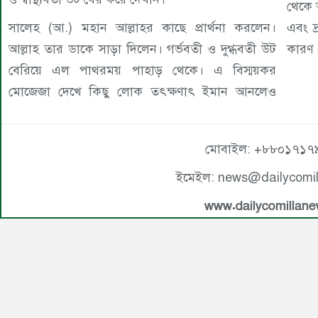
থেকে 
সালেহ (আ.) মহান আল্লাহর কাছে প্রার্থনা করলেন।
এবং দ
আল্লাহ তার ডাকে সাড়া দিলেন। গর্ভবতী ও দুগ্ধবতী উট
কারণ 
বেরিয়ে এল পাথরময় পাহাড় থেকে। এ বিস্ময়কর
মোজেজা দেখে কিছু লোক তৎক্ষণাৎ ইমান আনলেও
মোবাইল: +৮৮০১৭১৭
ইমেইল: news@dailycomi
www.dailycomillan