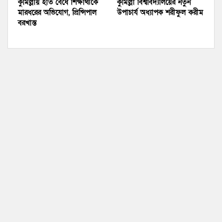
কুমিল্লায় হাত বেঁধে শিক্ষার্থীকে
কুমিল্লা বিশ্ববিদ্যালয়ের নতুন
মারধরের অভিযোগ, প্রিন্সিপাল
উপাচার্য অধ্যাপক শরীফুল করীম
বরখাস্ত