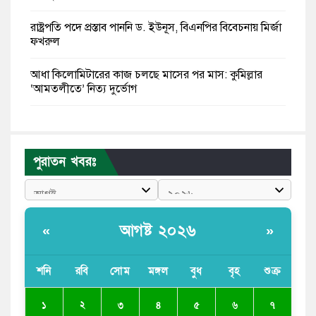
রাষ্ট্রপতি পদে প্রস্তাব পাননি ড. ইউনূস, বিএনপির বিবেচনায় মির্জা
ফখরুল
আধা কিলোমিটারের কাজ চলছে মাসের পর মাস: কুমিল্লার
‘আমতলীতে’ নিত্য দুর্ভোগ
মেয়েদের আপত্তিকর ছবি তুলে লন্ডনে বয়ফ্রেন্ডের কাছে
পাঠাতেন ইসলামী বিশ্ববিদ্যালয়ের ছাত্রী
পুরাতন খবরঃ
পুলিশকে পিটিয়ে রক্তাক্ত করেছি এ দৃশ্য কি আপনারা দেখেননি:
এনসিপি নেতা
পাঁচ দেশি মাছে মিলল মাইক্রোপ্লাস্টিক, সবচেয়ে বেশি কই মাছে
আগষ্ট ২০২৬
«
»
বাংলাদেশী কর্মীদের আকামা নিয়ে বড় সুখবর দিলো সৌদি
সরকার
শনি
রবি
সোম
মঙ্গল
বুধ
বৃহ
শুক্র
ভারতের পূর্ব সীমান্তে এখন ‘আরেকটি পাকিস্তান’ গড়ে উঠেছে:
২
১
৩
৪
৫
৬
৭
সজীব ওয়াজেদ জয়