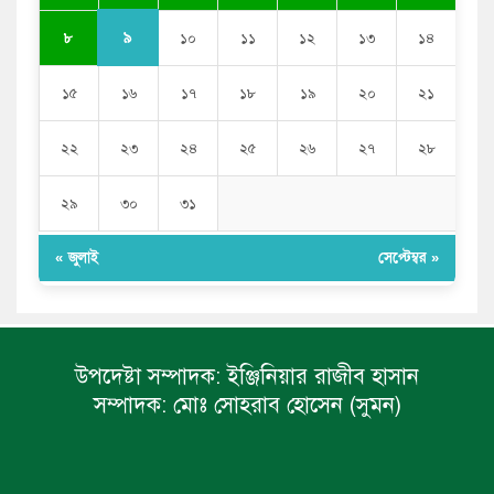
৯
৮
১০
১১
১২
১৩
১৪
১৫
১৬
১৭
১৮
১৯
২০
২১
২২
২৩
২৪
২৫
২৬
২৭
২৮
২৯
৩০
৩১
« জুলাই
সেপ্টেম্বর »
উপদেষ্টা সম্পাদক:
ইঞ্জিনিয়ার রাজীব হাসান
সম্পাদক:
মোঃ সোহরাব হোসেন (সুমন)