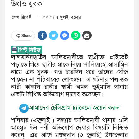
উধাও যুবক
৭ জুলাই, ২০২৪
ডেস্ক রিপোর্ট
প্রকাশঃ
Share
লালমনিরহাটের আদিতমারীতে ছাত্রীকে প্রাইভেট
পড়াতে গিয়ে ছাত্রীর মাকে নিয়ে পালিয়েছে আলামিন
নামে এক যুবক। গত চারদিন ধরে তাদের খোঁজ
পাচ্ছেন না পরিবারের লোকজন। এ ঘটনায় পলাতক
নারী কাকলি রানীর স্বামী অমল ভুইমালি থানায়
একটি লিখিত অভিযোগ দায়ের করেছেন।
আমাদের টেলিগ্রাম চ্যানেলে জয়েন করুন
শনিবার (৬জুলাই ) সন্ধ্যায় আদিতমারী থানার ওসি
মাহমুদ উন নবী অভিযোগ দেয়ার বিষয়টি নিশ্চিত
করেন। এর আগে মঙ্গলবার (২ জুলাই) উপজেলার