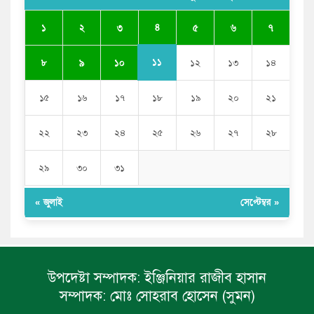
৪
১
২
৩
৫
৬
৭
১১
৮
৯
১০
১২
১৩
১৪
১৫
১৬
১৭
১৮
১৯
২০
২১
২২
২৩
২৪
২৫
২৬
২৭
২৮
২৯
৩০
৩১
« জুলাই
সেপ্টেম্বর »
উপদেষ্টা সম্পাদক:
ইঞ্জিনিয়ার রাজীব হাসান
সম্পাদক:
মোঃ সোহরাব হোসেন (সুমন)