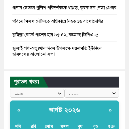
থানার ভেতরে পুলিশ পরিদর্শককে থাপ্পড়, কৃষক দল নেতা গ্রেপ্তার
পরিচয় মিলল সৌদিতে অগ্নিকাণ্ডে নিহত ১৬ বাংলাদেশির
কুমিল্লা বোর্ডে পাশের হার ৬৫.৪২, কমেছে জিপিএ-৫
জুলাই গণ-অভ্যুত্থান দিবস উপলক্ষে ময়নামতি ইউনিয়ন
ছাত্রদলের আলোচনা সভা
রাষ্ট্রপতি পদে মির্জা ফখরুলের নাম চূড়ান্ত
১০০ টাকায় গরুর মাংস দিয়ে ভাত বিক্রেতা ‘ভাইরাল মিজান’
পুরাতন খবরঃ
গ্রেপ্তার
বাংলাদেশি বৃদ্ধকে ধরে নিয়ে যাওয়ার পরে ভারতীয় যুবককে ধরে
আনলো স্থানীয়রা
আগষ্ট ২০২৬
«
»
স্কুলছাত্রীকে লাথির ভিডিও ভাইরাল, অভিযুক্তের বদলে
ভুক্তভোগীকেই টিসি
শনি
রবি
সোম
মঙ্গল
বুধ
বৃহ
শুক্র