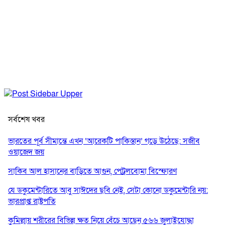
সর্বশেষ খবর
ভারতের পূর্ব সীমান্তে এখন ‘আরেকটি পাকিস্তান’ গড়ে উঠেছে: সজীব
ওয়াজেদ জয়
সাকিব আল হাসানের বাড়িতে আগুন, পেট্রলবোমা বিস্ফোরণ
যে ডকুমেন্টারিতে আবু সাঈদের ছবি নেই, সেটা কোনো ডকুমেন্টারি নয়:
ভারপ্রাপ্ত রাষ্ট্রপতি
কুমিল্লায় শরীরের বিভিন্ন ক্ষত নিয়ে বেঁচে আছেন ৫৬৬ জুলাইযোদ্ধা