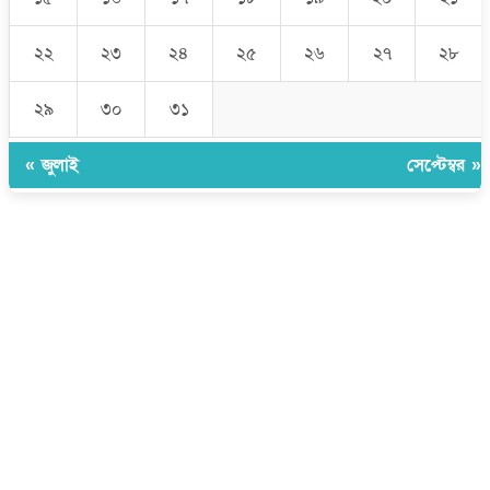
২২
২৩
২৪
২৫
২৬
২৭
২৮
২৯
৩০
৩১
« জুলাই
সেপ্টেম্বর »
উপদেষ্টা সম্পাদক:
ইঞ্জিনিয়ার রাজীব হাসান
সম্পাদক:
মোঃ সোহরাব হোসেন (সুমন)
ঠিকানা:
গোল্ডেন টাওয়ার, আমতলী, কুমিল্লা সদর, কুমিল্লা-৩৫০০
মোবাইল:
+৮৮০১৭১৭৯৬০০৯৭
ইমেইল:
news@dailycomillanews.com
ঠিকানা:
১০৮ হোয়াইট চ্যাপেল রোড, লন্ডন ই১ ১ডিই
মোবাইল:
০৭৪১১৯৩৩২৬১
ইমেইল:
london@dailycomillanews.com