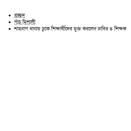
চৌদ্দগ্রাম
অন্যান্য
নাঙ্গলকোট
আইন আদালত
প্রচ্ছদ
মনোহরগঞ্জ
মতামত
পাঁচ মিশালী
বরুড়া
কুমিল্লার ঐতিহ্য
লালমাই
শাহবাগ থানায় ঢুকে শিক্ষার্থীদের মুক্ত করলেন ঢাবির ৪ শিক্ষক
বিখ্যাত ব্যাক্তিত্ব
দাউদকান্দি
কুমিল্লা বিভাগ চাই
চান্দিনা
কুমিল্লা ভিক্টোরিয়ানস্
মুরাদনগর
দেবিদ্বার
হোমনা
তিতাস
মেঘনা