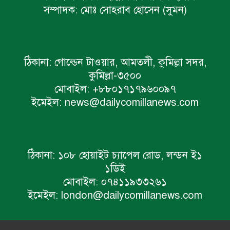
সম্পাদক:
মোঃ সোহরাব হোসেন (সুমন)
ঠিকানা:
গোল্ডেন টাওয়ার, আমতলী, কুমিল্লা সদর,
কুমিল্লা-৩৫০০
মোবাইল:
+৮৮০১৭১৭৯৬০০৯৭
ইমেইল:
news@dailycomillanews.com
ঠিকানা:
১০৮ হোয়াইট চ্যাপেল রোড, লন্ডন ই১
১ডিই
মোবাইল:
০৭৪১১৯৩৩২৬১
ইমেইল:
london@dailycomillanews.com