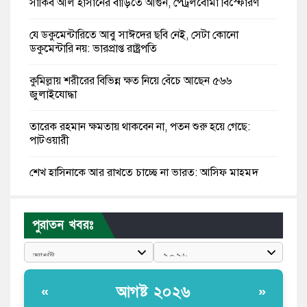
সাকিব আল হাসানের বাড়িতে আগুন, পেট্রলবোমা বিস্ফোরণ
যে ডকুমেন্টারিতে আবু সাঈদের ছবি নেই, সেটা কোনো
ডকুমেন্টারি নয়: ভারপ্রাপ্ত রাষ্ট্রপতি
কুমিল্লায় শরীরের বিভিন্ন ক্ষত নিয়ে বেঁচে আছেন ৫৬৬
জুলাইযোদ্ধা
তারেক রহমান ক্ষমতায় থাকবেন না, পতন শুরু হয়ে গেছে:
পাটওয়ারী
শেখ হাসিনাকে আর রাখতে চাচ্ছে না ভারত: আসিফ মাহমুদ
জুলাই কোনো শ্রেণি বা গোষ্ঠীর নয়, এটি সর্বস্তরের মানুষের: ড.
ইউনূস
পুরাতন খবরঃ
আলিয়া মাদ্রাসায় ছাত্রদল-শিবির সংঘর্ষ, হাতে পাইপ মাথায়
হেলমেট পড়ে মাঠে যুবদল নেতা নয়ন
আগষ্ট ২০২৬
«
»
কুমিল্লার ৫ হাসপাতাল-ডায়াগনস্টিক সাময়িক বন্ধের নির্দেশ