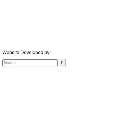
মোবাইল:
+৮৮০১৭১৭৯৬০০৯৭
ইমেইল:
news@dailycomillanews.com
ঠিকানা:
১০৮ হোয়াইট চ্যাপেল রোড, লন্ডন ই১ ১ডিই
মোবাইল:
০৭৪১১৯৩৩২৬১
ইমেইল:
london@dailycomillanews.com
Website Developed by:
TechSmartBD.com