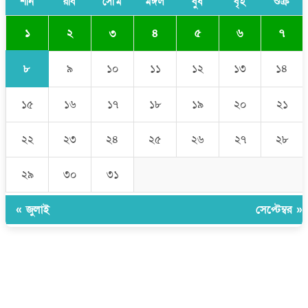
শনি
রবি
সোম
মঙ্গল
বুধ
বৃহ
শুক্র
১
২
৩
৪
৫
৬
৭
৮
৯
১০
১১
১২
১৩
১৪
১৫
১৬
১৭
১৮
১৯
২০
২১
২২
২৩
২৪
২৫
২৬
২৭
২৮
২৯
৩০
৩১
« জুলাই
সেপ্টেম্বর »
উপদেষ্টা সম্পাদক:
ইঞ্জিনিয়ার রাজীব হাসান
সম্পাদক:
মোঃ সোহরাব হোসেন (সুমন)
ঠিকানা:
গোল্ডেন টাওয়ার, আমতলী, কুমিল্লা সদর, কুমিল্লা-৩৫০০