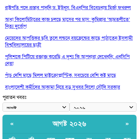
রাষ্ট্রপতি পদে প্রস্তাব পাননি ড. ইউনূস, বিএনপির বিবেচনায় মির্জা ফখরুল
আধা কিলোমিটারের কাজ চলছে মাসের পর মাস: কুমিল্লার ‘আমতলীতে’
নিত্য দুর্ভোগ
মেয়েদের আপত্তিকর ছবি তুলে লন্ডনে বয়ফ্রেন্ডের কাছে পাঠাতেন ইসলামী
বিশ্ববিদ্যালয়ের ছাত্রী
পুলিশকে পিটিয়ে রক্তাক্ত করেছি এ দৃশ্য কি আপনারা দেখেননি: এনসিপি
নেতা
পাঁচ দেশি মাছে মিলল মাইক্রোপ্লাস্টিক, সবচেয়ে বেশি কই মাছে
বাংলাদেশী কর্মীদের আকামা নিয়ে বড় সুখবর দিলো সৌদি সরকার
পুরাতন খবরঃ
ভারতের পূর্ব সীমান্তে এখন ‘আরেকটি পাকিস্তান’ গড়ে উঠেছে: সজীব
ওয়াজেদ জয়
সাকিব আল হাসানের বাড়িতে আগুন, পেট্রলবোমা বিস্ফোরণ
আগষ্ট ২০২৬
«
»
যে ডকুমেন্টারিতে আবু সাঈদের ছবি নেই, সেটা কোনো ডকুমেন্টারি নয়:
ভারপ্রাপ্ত রাষ্ট্রপতি