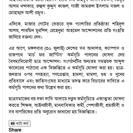
আলম খন্দকার, রুহুল কুদ্দুস কাজল, গাজী কামরুল ইসলাম সজল ও
মোহাম্মদ আলী প্রমুখ।
এদিকে, মাজার গেটের ভেতরে দৃক গ্যালারির প্রতিষ্ঠাতা শহিদুল
আলম, শারমিন মুরশিদ, রেহেনুমা আহমেদ আন্দোলনের প্রতি সংহতি
জানিয়ে বক্তব্য দেন।
এর আগে, মঙ্গলবার (৩০ জুলাই) দেশের সব আদালত, ক্যাম্পাস ও
রাজপথে ‘মার্চ ফর জাস্টিস’ কর্মসূচি পালনের ঘোষণা দেয়
বৈষম্যবিরোধী ছাত্র আন্দোলন। সংগঠনটির অন্যতম সমন্বয়ক আব্দুল
কাদেরের পাঠানো এক বিজ্ঞপ্তিতে এ কর্মসূচি ঘোষণা করা হয়। ছাত্র-
জনতার ওপর গণহত্যা, গণগ্রেপ্তার, হামলা, মামলা, গুম ও খুনের
প্রতিবাদে এবং জাতিসংঘের মাধ্যমে তদন্ত করে বিচারের দাবিতে এ
কর্মসূচি পালনের কথা উল্লেখ করা হয়।
ছাত্রসমাজের নয় দফা দাবি আদায়ে নতুন কর্মসূচিতে একাত্মতা ঘোষণা
করতে শিক্ষক, আইনজীবী, মানবাধিকার কর্মী, পেশাজীবী, শ্রমজীবী ও
সব নাগরিকের প্রতি অনুরোধ জানানো হয় বিজ্ঞপ্তিতে।
📸 ফটো কার্ড
Share