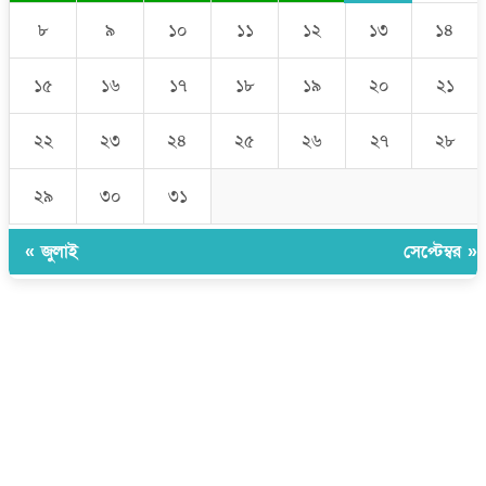
৮
৯
১০
১১
১২
১৩
১৪
১৫
১৬
১৭
১৮
১৯
২০
২১
২২
২৩
২৪
২৫
২৬
২৭
২৮
২৯
৩০
৩১
« জুলাই
সেপ্টেম্বর »
উপদেষ্টা সম্পাদক:
ইঞ্জিনিয়ার রাজীব হাসান
সম্পাদক:
মোঃ সোহরাব হোসেন (সুমন)
ঠিকানা:
গোল্ডেন টাওয়ার, আমতলী, কুমিল্লা সদর, কুমিল্লা-৩৫০০
মোবাইল:
+৮৮০১৭১৭৯৬০০৯৭
ইমেইল:
news@dailycomillanews.com