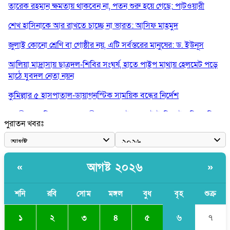
তারেক রহমান ক্ষমতায় থাকবেন না, পতন শুরু হয়ে গেছে: পাটওয়ারী
শেখ হাসিনাকে আর রাখতে চাচ্ছে না ভারত: আসিফ মাহমুদ
জুলাই কোনো শ্রেণি বা গোষ্ঠীর নয়, এটি সর্বস্তরের মানুষের: ড. ইউনূস
আলিয়া মাদ্রাসায় ছাত্রদল-শিবির সংঘর্ষ, হাতে পাইপ মাথায় হেলমেট পড়ে
মাঠে যুবদল নেতা নয়ন
কুমিল্লার ৫ হাসপাতাল-ডায়াগনস্টিক সাময়িক বন্ধের নির্দেশ
পরকীয়ার অভিযোগে গ্রামবাসীর হাতে আটক কনটেন্ট ক্রিয়েটর রিপন মিয়া
পুরাতন খবরঃ
হরমুজের আকাশে ৩ কোটি ডলারের মার্কিন ড্রোন ধ্বংস করল ইরান
‘ইয়া আল্লাহ! ডাকসু ভিপি সাদিক কাইয়ুমের সম্মান রক্ষা করো’
আগষ্ট ২০২৬
«
»
শনি
রবি
সোম
মঙ্গল
বুধ
বৃহ
শুক্র
৬
১
২
৩
৪
৫
৭