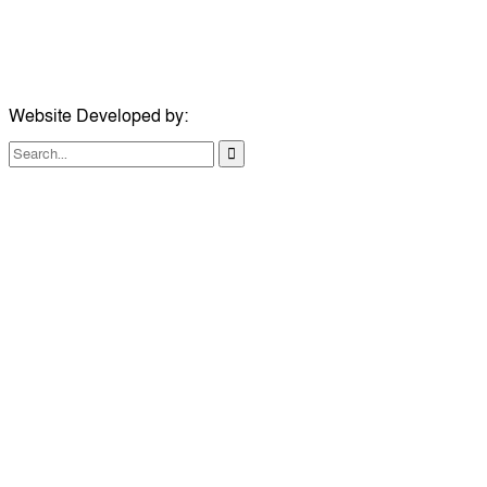
ঠিকানা:
১০৮ হোয়াইট চ্যাপেল রোড, লন্ডন ই১ ১ডিই
মোবাইল:
০৭৪১১৯৩৩২৬১
ইমেইল:
london@dailycomillanews.com
Website Developed by:
TechSmartBD.com