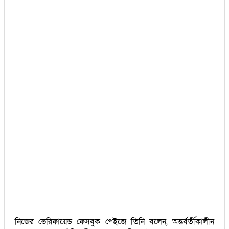
নিজের ভেরিফায়েড ফেসবুক পেইজে তিনি বলেন, অন্তর্বর্তীকালীন