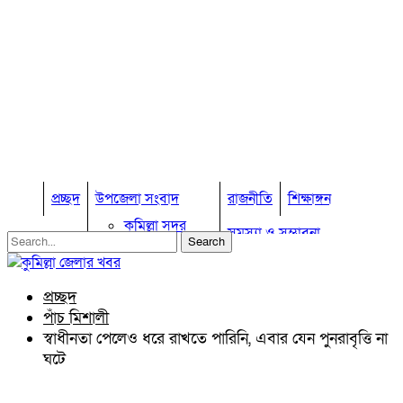
প্রচ্ছদ
উপজেলা সংবাদ
রাজনীতি
শিক্ষাঙ্গন
কুমিল্লা সদর
সমস্যা ও সম্ভাবনা
কুমিল্লা সদর দক্ষিণ
বুড়িচং
প্রবাস জীবন
কুমিল্লার কৃষি
ব্রাহ্মণপাড়া
প্রচ্ছদ
কুমিল্লা ভোটের হাওয়া
লাকসাম
পাঁচ মিশালী
চৌদ্দগ্রাম
অন্যান্য
স্বাধীনতা পেলেও ধরে রাখতে পারিনি, এবার যেন পুনরাবৃত্তি না
নাঙ্গলকোট
ঘটে
আইন আদালত
মনোহরগঞ্জ
মতামত
বরুড়া
কুমিল্লার ঐতিহ্য