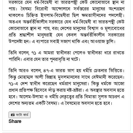
সরকারে যেন ধর্ম-বিদ্বেষী বা ভারতপন্থী কেউ কোনোভাবে স্থান না
পায়। বৈষম্য বিরোধী আন্দোলনে সর্বস্তরের মানুষের অংশগ্রহণ
থাকলেও চিহ্নিত ইসলাম-বিদ্বেষীরা ছিল ক্ষমতাসীনদের পদলেহী।
অতএব অন্তর্বর্তীকালীন সরকারে যেন ধর্ম-বিদ্বেষী বা ভারতপন্থী কেউ
কোনোভাবে স্থান না পায়, বরং দেশের মানুষের বিশ্বাস ও মূল্যবোধের
প্রতি শ্রদ্ধাশীল মানুষরাই যেন কেবল অন্তর্বর্তীকালীন সরকারের
উপদেষ্টা হন। এ ব্যপারে সবাই সজাগ থাকি এবং আওয়াজ তুলি।
তিনি বলেন, ৭১ এ আমরা স্বাধীনতা পেলেও স্বাধীনতা ধরে রাখতে
পারিনি। এবার যেন তার পুনরাবৃত্তি না ঘটে।
তিনি আরও বলেন, ৪৭-এ ভারত ভাগ হয় ধর্মীয় চেতনার ভিত্তিতে।
কিন্তু মোহাম্মদ আলী জিন্নাহ মুসলমানদের সাথে বেঈমানী করেছেন।
৭১-এ দেশ স্বাধীন করেছেন ধর্মপ্রাণ মানুষেরা। কিন্তু ধর্মকে আজো
প্রধান প্রতিপক্ষ হিসেবে দাঁড় করায় নষ্ট-ভ্রষ্টরা। এ অবস্থার অবসান হতে
হবে। আলেম-উলামা ও ধর্মীয় নেতৃত্বের প্রতি বিমাতা সুলভ আচরণ এ
দেশের অন্যতম একটি বৈষম্য। এ বৈষম্যের অবসান হতে হবে।
📸 ফটো কার্ড
Share