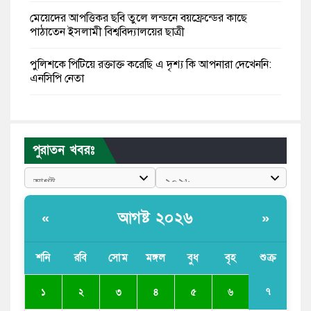
মেয়েদের আপত্তিকর ছবি তুলে লন্ডনে বয়ফ্রেন্ডের কাছে
পাঠাতেন ইসলামী বিশ্ববিদ্যালয়ের ছাত্রী
পুলিশকে পিটিয়ে রক্তাক্ত করেছি এ দৃশ্য কি আপনারা দেখেননি:
এনসিপি নেতা
পাঁচ দেশি মাছে মিলল মাইক্রোপ্লাস্টিক, সবচেয়ে বেশি কই মাছে
বাংলাদেশী কর্মীদের আকামা নিয়ে বড় সুখবর দিলো সৌদি
পুরাতন খবরঃ
সরকার
ভারতের পূর্ব সীমান্তে এখন ‘আরেকটি পাকিস্তান’ গড়ে উঠেছে:
সজীব ওয়াজেদ জয়
আগষ্ট ২০২৬
«
»
সাকিব আল হাসানের বাড়িতে আগুন, পেট্রলবোমা বিস্ফোরণ
শনি
রবি
সোম
মঙ্গল
বুধ
বৃহ
শুক্র
যে ডকুমেন্টারিতে আবু সাঈদের ছবি নেই, সেটা কোনো
ডকুমেন্টারি নয়: ভারপ্রাপ্ত রাষ্ট্রপতি
৭
১
২
৩
৪
৫
৬