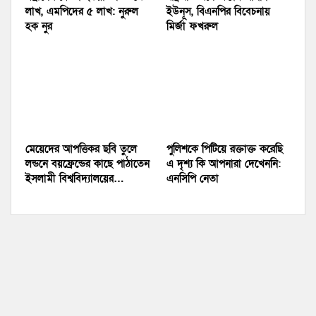
লাখ, এমপিদের ৫ লাখ: নুরুল
ইউনূস, বিএনপির বিবেচনায়
হক নুর
মির্জা ফখরুল
মেয়েদের আপত্তিকর ছবি তুলে
পুলিশকে পিটিয়ে রক্তাক্ত করেছি
লন্ডনে বয়ফ্রেন্ডের কাছে পাঠাতেন
এ দৃশ্য কি আপনারা দেখেননি:
ইসলামী বিশ্ববিদ্যালয়ের…
এনসিপি নেতা