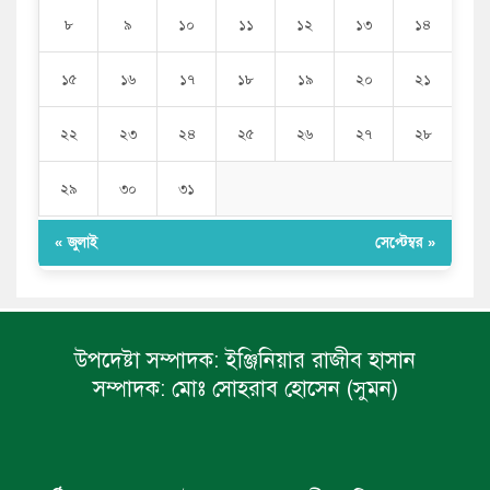
৮
৯
১০
১১
১২
১৩
১৪
১৫
১৬
১৭
১৮
১৯
২০
২১
২২
২৩
২৪
২৫
২৬
২৭
২৮
২৯
৩০
৩১
« জুলাই
সেপ্টেম্বর »
উপদেষ্টা সম্পাদক:
ইঞ্জিনিয়ার রাজীব হাসান
সম্পাদক:
মোঃ সোহরাব হোসেন (সুমন)