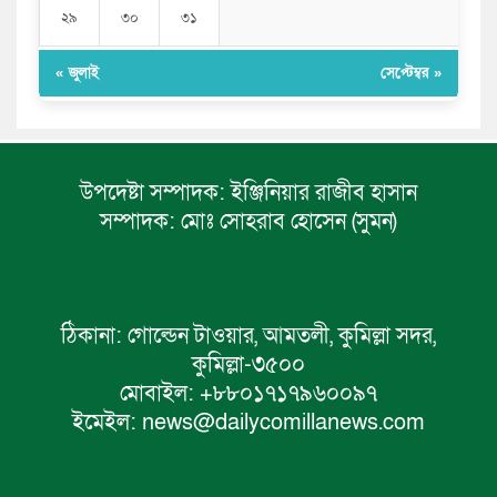
২৯
৩০
৩১
« জুলাই
সেপ্টেম্বর »
উপদেষ্টা সম্পাদক:
ইঞ্জিনিয়ার রাজীব হাসান
সম্পাদক:
মোঃ সোহরাব হোসেন (সুমন)
ঠিকানা:
গোল্ডেন টাওয়ার, আমতলী, কুমিল্লা সদর,
কুমিল্লা-৩৫০০
মোবাইল:
+৮৮০১৭১৭৯৬০০৯৭
ইমেইল:
news@dailycomillanews.com