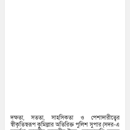
দক্ষতা, সততা, সাহসিকতা ও পেশাদারীত্বের
স্বীকৃতিস্বরূপ কুমিল্লার অতিরিক্ত পুলিশ সুপার (সদর-এ