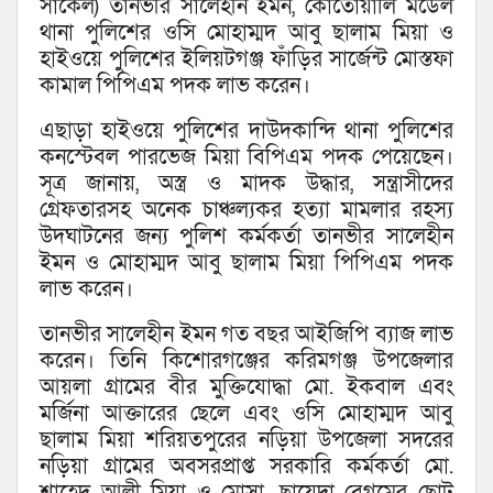
সার্কেল) তানভীর সালেহীন ইমন, কোতোয়ালি মডেল
থানা পুলিশের ওসি মোহাম্মদ আবু ছালাম মিয়া ও
হাইওয়ে পুলিশের ইলিয়টগঞ্জ ফাঁড়ির সার্জেন্ট মোস্তফা
কামাল পিপিএম পদক লাভ করেন।
এছাড়া হাইওয়ে পুলিশের দাউদকান্দি থানা পুলিশের
কনস্টেবল পারভেজ মিয়া বিপিএম পদক পেয়েছেন।
সূত্র জানায়, অস্ত্র ও মাদক উদ্ধার, সন্ত্রাসীদের
গ্রেফতারসহ অনেক চাঞ্চল্যকর হত্যা মামলার রহস্য
উদঘাটনের জন্য পুলিশ কর্মকর্তা তানভীর সালেহীন
ইমন ও মোহাম্মদ আবু ছালাম মিয়া পিপিএম পদক
লাভ করেন।
তানভীর সালেহীন ইমন গত বছর আইজিপি ব্যাজ লাভ
করেন। তিনি কিশোরগঞ্জের করিমগঞ্জ উপজেলার
আয়লা গ্রামের বীর মুক্তিযোদ্ধা মো. ইকবাল এবং
মর্জিনা আক্তারের ছেলে এবং ওসি মোহাম্মদ আবু
ছালাম মিয়া শরিয়তপুরের নড়িয়া উপজেলা সদরের
নড়িয়া গ্রামের অবসরপ্রাপ্ত সরকারি কর্মকর্তা মো.
শাহেদ আলী মিয়া ও মোসা. ছায়েদা বেগমের ছোট