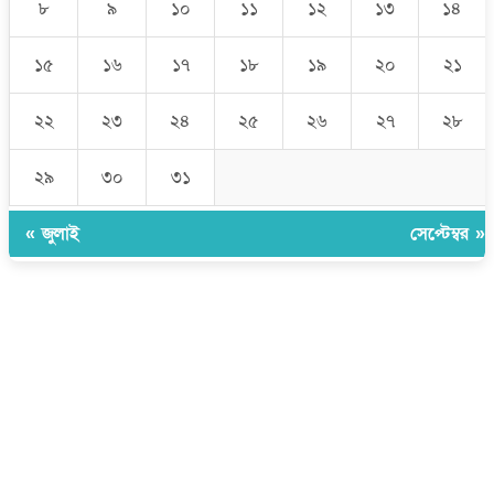
৮
৯
১০
১১
১২
১৩
১৪
১৫
১৬
১৭
১৮
১৯
২০
২১
২২
২৩
২৪
২৫
২৬
২৭
২৮
২৯
৩০
৩১
« জুলাই
সেপ্টেম্বর »
উপদেষ্টা সম্পাদক:
ইঞ্জিনিয়ার রাজীব হাসান
সম্পাদক:
মোঃ সোহরাব হোসেন (সুমন)
ঠিকানা:
গোল্ডেন টাওয়ার, আমতলী, কুমিল্লা সদর, কুমিল্লা-৩৫০০
মোবাইল:
+৮৮০১৭১৭৯৬০০৯৭
ইমেইল:
news@dailycomillanews.com
ঠিকানা:
১০৮ হোয়াইট চ্যাপেল রোড, লন্ডন ই১ ১ডিই