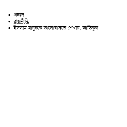
চৌদ্দগ্রাম
অন্যান্য
নাঙ্গলকোট
আইন আদালত
প্রচ্ছদ
মনোহরগঞ্জ
মতামত
রাজনীতি
বরুড়া
কুমিল্লার ঐতিহ্য
লালমাই
ইসলাম মানুষকে ভালোবাসতে শেখায়: আতিকুল
বিখ্যাত ব্যাক্তিত্ব
দাউদকান্দি
কুমিল্লা বিভাগ চাই
চান্দিনা
কুমিল্লা ভিক্টোরিয়ানস্
মুরাদনগর
দেবিদ্বার
হোমনা
তিতাস
মেঘনা