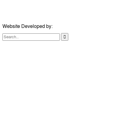
মোবাইল:
০৭৪১১৯৩৩২৬১
ইমেইল:
london@dailycomillanews.com
Website Developed by:
TechSmartBD.com