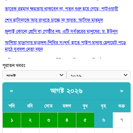
তারেক রহমান ক্ষমতায় থাকবেন না, পতন শুরু হয়ে গেছে: পাটওয়ারী
শেখ হাসিনাকে আর রাখতে চাচ্ছে না ভারত: আসিফ মাহমুদ
জুলাই কোনো শ্রেণি বা গোষ্ঠীর নয়, এটি সর্বস্তরের মানুষের: ড. ইউনূস
আলিয়া মাদ্রাসায় ছাত্রদল-শিবির সংঘর্ষ, হাতে পাইপ মাথায় হেলমেট পড়ে
মাঠে যুবদল নেতা নয়ন
কুমিল্লার ৫ হাসপাতাল-ডায়াগনস্টিক সাময়িক বন্ধের নির্দেশ
পুরাতন খবরঃ
পরকীয়ার অভিযোগে গ্রামবাসীর হাতে আটক কনটেন্ট ক্রিয়েটর রিপন মিয়া
হরমুজের আকাশে ৩ কোটি ডলারের মার্কিন ড্রোন ধ্বংস করল ইরান
আগষ্ট ২০২৬
«
»
শনি
রবি
সোম
মঙ্গল
বুধ
বৃহ
শুক্র
৬
১
২
৩
৪
৫
৭