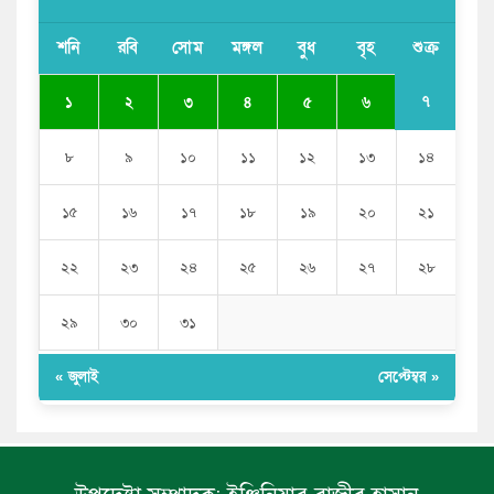
সাকিব আল হাসানের বাড়িতে আগুন, পেট্রলবোমা বিস্ফোরণ
শনি
রবি
সোম
মঙ্গল
বুধ
বৃহ
শুক্র
যে ডকুমেন্টারিতে আবু সাঈদের ছবি নেই, সেটা কোনো
ডকুমেন্টারি নয়: ভারপ্রাপ্ত রাষ্ট্রপতি
৭
১
২
৩
৪
৫
৬
৮
৯
১০
১১
১২
১৩
১৪
১৫
১৬
১৭
১৮
১৯
২০
২১
২২
২৩
২৪
২৫
২৬
২৭
২৮
২৯
৩০
৩১
« জুলাই
সেপ্টেম্বর »