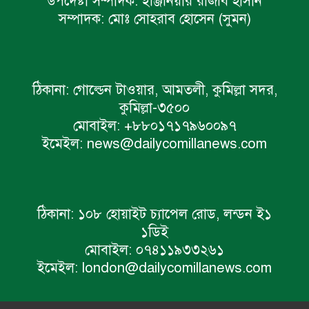
উপদেষ্টা সম্পাদক:
ইঞ্জিনিয়ার রাজীব হাসান
সম্পাদক:
মোঃ সোহরাব হোসেন (সুমন)
ঠিকানা:
গোল্ডেন টাওয়ার, আমতলী, কুমিল্লা সদর,
কুমিল্লা-৩৫০০
মোবাইল:
+৮৮০১৭১৭৯৬০০৯৭
ইমেইল:
news@dailycomillanews.com
ঠিকানা:
১০৮ হোয়াইট চ্যাপেল রোড, লন্ডন ই১
১ডিই
মোবাইল:
০৭৪১১৯৩৩২৬১
ইমেইল:
london@dailycomillanews.com