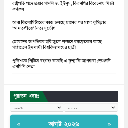
রাষ্ট্রপতি পদে প্রস্তাব পাননি ড. ইউনূস, বিএনপির বিবেচনায় মির্জা
ফখরুল
আধা কিলোমিটারের কাজ চলছে মাসের পর মাস: কুমিল্লার
‘আমতলীতে’ নিত্য দুর্ভোগ
মেয়েদের আপত্তিকর ছবি তুলে লন্ডনে বয়ফ্রেন্ডের কাছে
পাঠাতেন ইসলামী বিশ্ববিদ্যালয়ের ছাত্রী
পুলিশকে পিটিয়ে রক্তাক্ত করেছি এ দৃশ্য কি আপনারা দেখেননি:
এনসিপি নেতা
পাঁচ দেশি মাছে মিলল মাইক্রোপ্লাস্টিক, সবচেয়ে বেশি কই মাছে
বাংলাদেশী কর্মীদের আকামা নিয়ে বড় সুখবর দিলো সৌদি
পুরাতন খবরঃ
সরকার
ভারতের পূর্ব সীমান্তে এখন ‘আরেকটি পাকিস্তান’ গড়ে উঠেছে:
সজীব ওয়াজেদ জয়
আগষ্ট ২০২৬
«
»