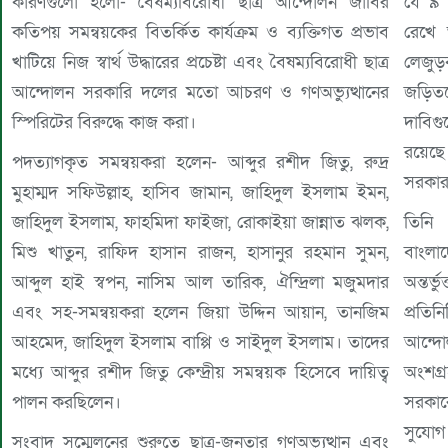
কারণগুলো হলো- বৈষম্যবিরোধী ছাত্র আন্দোলন জাবির
যে ৯ 
কতিপয় সমন্বয়কের বিতর্কিত কার্যক্রম ও ব্যক্তিগত প্রভাব
রেখে 
খাটিয়ে নিজ স্বার্থ উদ্ধারের প্রচেষ্টা এবং বৈষম্যবিরোধী ছাত্র
লেজুড়বৃ
আন্দোলন সরকারি দলের মতো আচরণ ও গণঅভ্যুত্থানের
জড়িতদ
স্পিরিটের বিরুদ্ধে কাজ করা।
দাবিগু
রয়েছে
পদত্যাগকৃত সমন্বয়করা হলেন- আব্দুর রশীদ জিতু, রুদ্র
সরকার
মুহাম্মদ সফিউল্লাহ, হাসিব জামান, জাহিদুল ইসলাম ইমন,
জাহিদুল ইসলাম, ফাহমিদা ফাইজা, রোকাইয়া জান্নাত ঝলক,
তিনি
মিশু খাতুন, রাফিদ হাসান রাজন, হাসানুর রহমান সুমন,
বাংলা
আব্দুল হাই স্বপন, নাসিম আল তারিক, ঐন্দ্রিলা মজুমদার
অন্তর্
এবং সহ-সমন্বয়করা হলেন জিয়া উদ্দিন আয়ান, তানজিম
প্রতি
আহমেদ, জাহিদুল ইসলাম বাপ্পি ও সাইদুল ইসলাম। তাদের
আন্দো
মধ্যে আব্দুর রশীদ জিতু কেন্দ্রীয় সমন্বয়ক হিসেবে দায়িত্ব
অংশগ্র
পালন করছিলেন।
সরকা
সুযোগ
সংবাদ সম্মেলনের শুরুতে ছাত্র-জনতার গণঅভ্যুত্থান এবং