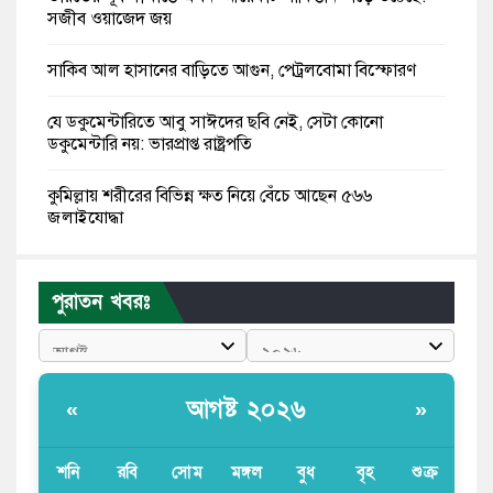
সজীব ওয়াজেদ জয়
সাকিব আল হাসানের বাড়িতে আগুন, পেট্রলবোমা বিস্ফোরণ
যে ডকুমেন্টারিতে আবু সাঈদের ছবি নেই, সেটা কোনো
ডকুমেন্টারি নয়: ভারপ্রাপ্ত রাষ্ট্রপতি
কুমিল্লায় শরীরের বিভিন্ন ক্ষত নিয়ে বেঁচে আছেন ৫৬৬
জুলাইযোদ্ধা
তারেক রহমান ক্ষমতায় থাকবেন না, পতন শুরু হয়ে গেছে:
পাটওয়ারী
পুরাতন খবরঃ
শেখ হাসিনাকে আর রাখতে চাচ্ছে না ভারত: আসিফ মাহমুদ
জুলাই কোনো শ্রেণি বা গোষ্ঠীর নয়, এটি সর্বস্তরের মানুষের: ড.
আগষ্ট ২০২৬
«
»
ইউনূস
আলিয়া মাদ্রাসায় ছাত্রদল-শিবির সংঘর্ষ, হাতে পাইপ মাথায়
শনি
রবি
সোম
মঙ্গল
বুধ
বৃহ
শুক্র
হেলমেট পড়ে মাঠে যুবদল নেতা নয়ন