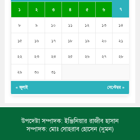
৭
১
২
৩
৪
৫
৬
৮
৯
১০
১১
১২
১৩
১৪
১৫
১৬
১৭
১৮
১৯
২০
২১
২২
২৩
২৪
২৫
২৬
২৭
২৮
২৯
৩০
৩১
« জুলাই
সেপ্টেম্বর »
উপদেষ্টা সম্পাদক:
ইঞ্জিনিয়ার রাজীব হাসান
সম্পাদক:
মোঃ সোহরাব হোসেন (সুমন)