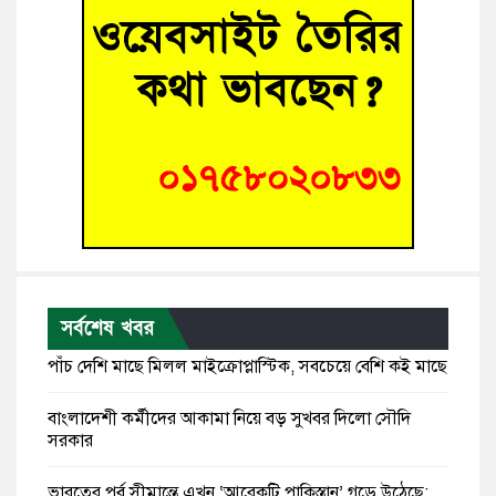
সর্বশেষ খবর
পাঁচ দেশি মাছে মিলল মাইক্রোপ্লাস্টিক, সবচেয়ে বেশি কই মাছে
বাংলাদেশী কর্মীদের আকামা নিয়ে বড় সুখবর দিলো সৌদি
সরকার
ভারতের পূর্ব সীমান্তে এখন ‘আরেকটি পাকিস্তান’ গড়ে উঠেছে: