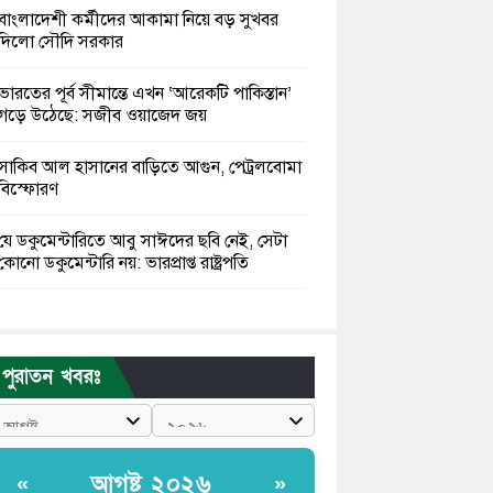
বাংলাদেশী কর্মীদের আকামা নিয়ে বড় সুখবর
দিলো সৌদি সরকার
ভারতের পূর্ব সীমান্তে এখন ‘আরেকটি পাকিস্তান’
গড়ে উঠেছে: সজীব ওয়াজেদ জয়
সাকিব আল হাসানের বাড়িতে আগুন, পেট্রলবোমা
বিস্ফোরণ
যে ডকুমেন্টারিতে আবু সাঈদের ছবি নেই, সেটা
কোনো ডকুমেন্টারি নয়: ভারপ্রাপ্ত রাষ্ট্রপতি
কুমিল্লায় শরীরের বিভিন্ন ক্ষত নিয়ে বেঁচে আছেন
৫৬৬ জুলাইযোদ্ধা
পুরাতন খবরঃ
তারেক রহমান ক্ষমতায় থাকবেন না, পতন শুরু
হয়ে গেছে: পাটওয়ারী
শেখ হাসিনাকে আর রাখতে চাচ্ছে না ভারত:
আগষ্ট ২০২৬
«
»
আসিফ মাহমুদ