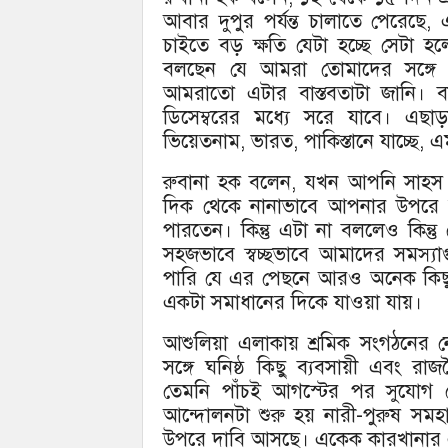
আবার দুপুর পর্যন্ত চালাতে পেরেছ
চাইতে বড় ক্ষতি যেটা হচ্ছে সেটা হ
বলছেন যে আমরা তোমাদের সঙ্গে আ
আমরাতো এটার বাস্তবতাটা জানি। ব
ডিসেম্বরের মধ্যে সরে যাবে। এছাড়া 
ভিয়েতনাম, ভারত, পাকিস্তানে যাচ্ছে, 
রুবানা হক বলেন, যখন আপনি সাহস 
দিক থেকে নানাভাবে আপনার উপরে
পারতেন। কিন্তু এটা না বললেও কিন্তু ক
সহজভাবে স্বচ্ছভাবে আমাদের সমস্
পারি যে এর পেছনে আরও অনেক কিছু 
একটা সমাধানের দিকে যাওয়া যায়।
আশুলিয়া এলাকায় শ্রমিক সংগঠনের 
সঙ্গে ঘনিষ্ঠ কিছু ব্যবসায়ী এবং রা
তেমনি পাঁচই আগস্টের পর সুযোগ প
আন্দোলনটা শুরু হয় নারী-পুরুষ সমহ
উপরে দাবি আসছে। একেক কারখানার 