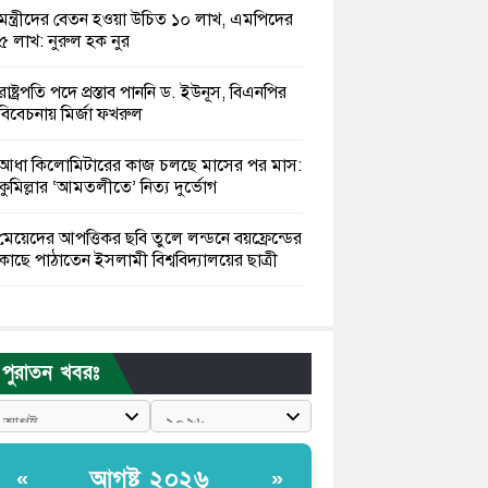
মন্ত্রীদের বেতন হওয়া উচিত ১০ লাখ, এমপিদের
৫ লাখ: নুরুল হক নুর
রাষ্ট্রপতি পদে প্রস্তাব পাননি ড. ইউনূস, বিএনপির
বিবেচনায় মির্জা ফখরুল
আধা কিলোমিটারের কাজ চলছে মাসের পর মাস:
কুমিল্লার ‘আমতলীতে’ নিত্য দুর্ভোগ
মেয়েদের আপত্তিকর ছবি তুলে লন্ডনে বয়ফ্রেন্ডের
কাছে পাঠাতেন ইসলামী বিশ্ববিদ্যালয়ের ছাত্রী
পুলিশকে পিটিয়ে রক্তাক্ত করেছি এ দৃশ্য কি
আপনারা দেখেননি: এনসিপি নেতা
পুরাতন খবরঃ
পাঁচ দেশি মাছে মিলল মাইক্রোপ্লাস্টিক, সবচেয়ে
বেশি কই মাছে
বাংলাদেশী কর্মীদের আকামা নিয়ে বড় সুখবর
আগষ্ট ২০২৬
«
»
দিলো সৌদি সরকার