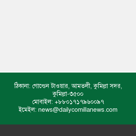
ঠিকানা:
গোল্ডেন টাওয়ার, আমতলী, কুমিল্লা সদর,
কুমিল্লা-৩৫০০
মোবাইল:
+৮৮০১৭১৭৯৬০০৯৭
ইমেইল:
news@dailycomillanews.com