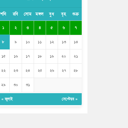
ভারতের পূর্ব সীমান্তে এখন ‘আরেকটি পাকিস্তান’
শনি
রবি
সোম
মঙ্গল
বুধ
বৃহ
শুক্র
গড়ে উঠেছে: সজীব ওয়াজেদ জয়
১
২
৩
৪
৫
৬
৭
সাকিব আল হাসানের বাড়িতে আগুন, পেট্রলবোমা
বিস্ফোরণ
৮
৯
১০
১১
১২
১৩
১৪
১৫
১৬
১৭
১৮
১৯
২০
২১
২২
২৩
২৪
২৫
২৬
২৭
২৮
২৯
৩০
৩১
« জুলাই
সেপ্টেম্বর »