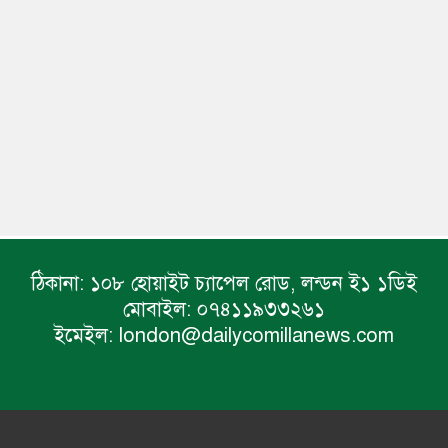
ঠিকানা:
১০৮ হোয়াইট চ্যাপেল রোড, লন্ডন ই১ ১ডিই
মোবাইল:
০৭৪১১৯৩৩২৬১
ইমেইল:
london@dailycomillanews.com