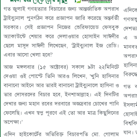
গত জুলাই গণহত্যার বিচারের জন্য আন্তর্জাতিক অপরাধ
এদিকে
ট্রাইব্যুনাল পুনর্গঠন করে প্রজ্ঞাপন জারি করেছে অন্তর্বর্তী
গণঅভ্
সরকার। সেই প্রজ্ঞাপন নিজের ভেরিফায়েড ফেসবুক
দেশত্
অ্যাকাউন্টে শেয়ার করে দেলাওয়ার হোসাইন সাঈদীর
এ আন
ছেলে মাসুদ সাঈদী লিখেছেন, ‘ট্রাইব্যুনাল ইজ রেডি।
মানব
এবার আসো খেলা হবে!’
অপরাধ
হাসিন
আজ মঙ্গলবার (১৫ অক্টোবর) সকাল ৯টা ২২মিনিটে
বিরুদ
দেওয়া ওই পোস্টে তিনি আরও লিখেন, ‘খুনি হাসিনার
বানানো আইনে আর তারই বানানো ট্রাইব্যুনালে হাসিনা ও
গত ব
তার দোসরদের বিচার হবে, ইনশাআল্লাহ। এই দিনটির
অপরাধ
দেখার জন্য মহান রবের দরবারে অজস্রবার চোখের পানি
ইসলা
ফেলেছি। এখন স্বপ্ন পূরণে এই তো আর মাত্র কিছুদিনের
হোসাই
অপেক্ষা।’
বিশ্ব
যান। 
এদিন হাইকোর্টের অতিরিক্ত বিচারপতি মো. গোলাম