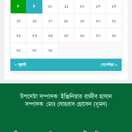
৯
৮
১০
১১
১২
১৩
১৪
১৫
১৬
১৭
১৮
১৯
২০
২১
২২
২৩
২৪
২৫
২৬
২৭
২৮
২৯
৩০
৩১
« জুলাই
সেপ্টেম্বর »
উপদেষ্টা সম্পাদক:
ইঞ্জিনিয়ার রাজীব হাসান
সম্পাদক:
মোঃ সোহরাব হোসেন (সুমন)