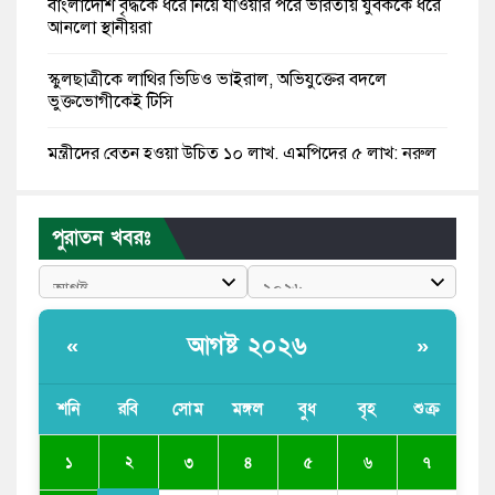
বাংলাদেশি বৃদ্ধকে ধরে নিয়ে যাওয়ার পরে ভারতীয় যুবককে ধরে
আনলো স্থানীয়রা
স্কুলছাত্রীকে লাথির ভিডিও ভাইরাল, অভিযুক্তের বদলে
ভুক্তভোগীকেই টিসি
মন্ত্রীদের বেতন হওয়া উচিত ১০ লাখ, এমপিদের ৫ লাখ: নুরুল
হক নুর
রাষ্ট্রপতি পদে প্রস্তাব পাননি ড. ইউনূস, বিএনপির বিবেচনায় মির্জা
পুরাতন খবরঃ
ফখরুল
আধা কিলোমিটারের কাজ চলছে মাসের পর মাস: কুমিল্লার
‘আমতলীতে’ নিত্য দুর্ভোগ
আগষ্ট ২০২৬
«
»
মেয়েদের আপত্তিকর ছবি তুলে লন্ডনে বয়ফ্রেন্ডের কাছে
পাঠাতেন ইসলামী বিশ্ববিদ্যালয়ের ছাত্রী
শনি
রবি
সোম
মঙ্গল
বুধ
বৃহ
শুক্র
পুলিশকে পিটিয়ে রক্তাক্ত করেছি এ দৃশ্য কি আপনারা দেখেননি:
২
১
৩
৪
৫
৬
৭
এনসিপি নেতা