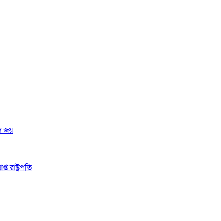
দ জয়
 রাষ্ট্রপতি