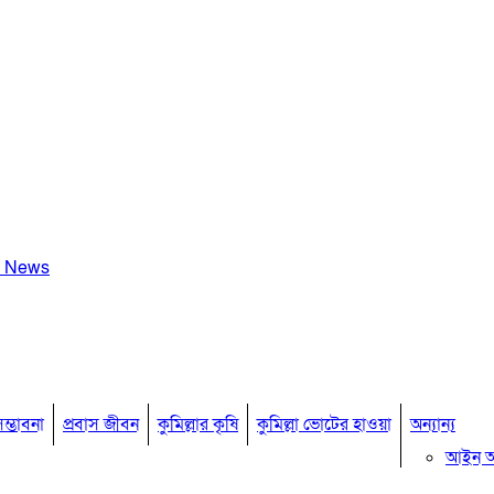
a News
ম্ভাবনা
প্রবাস জীবন
কুমিল্লার কৃষি
কুমিল্লা ভোটের হাওয়া
অন্যান্য
আইন 
মতামত