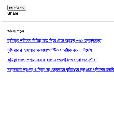
📸 ফটো কার্ড
Share
আরো পড়ুন
কুমিল্লায় শরীরের বিভিন্ন ক্ষত নিয়ে বেঁচে আছেন ৫৬৬ জুলাইযোদ্ধা
কুমিল্লার ৫ হাসপাতাল-ডায়াগনস্টিক সাময়িক বন্ধের নির্দেশ
কুমিল্লা জেলা প্রশাসকের কার্যালয়ে ভোগান্তিতে সেবা প্রত্যাশীরা!
মহাসড়কে শৃঙ্খলা ও নিরাপত্তা জোরদারে বুড়িচংয়ে হাইওয়ে পুলিশের মতব