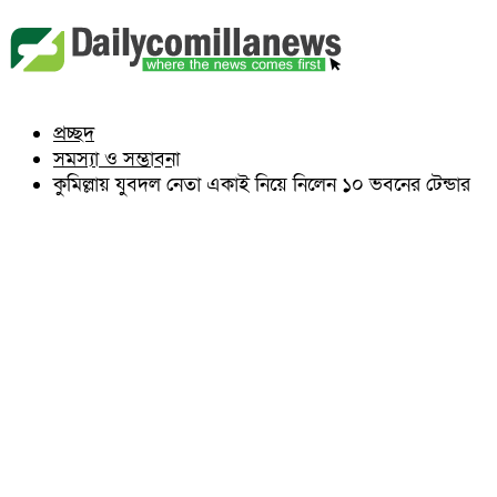
বুড়িচং
ব্রাহ্মণপাড়া
লাকসাম
চৌদ্দগ্রাম
নাঙ্গলকোট
প্রচ্ছদ
মনোহরগঞ্জ
সমস্যা ও সম্ভাবনা
বরুড়া
লালমাই
কুমিল্লায় যুবদল নেতা একাই নিয়ে নিলেন ১০ ভবনের টেন্ডার
দাউদকান্দি
চান্দিনা
মুরাদনগর
দেবিদ্বার
হোমনা
তিতাস
মেঘনা