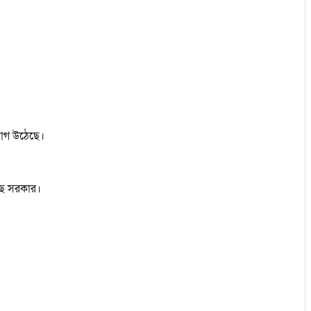
িযোগ উঠেছে।
়েছে সরকার।