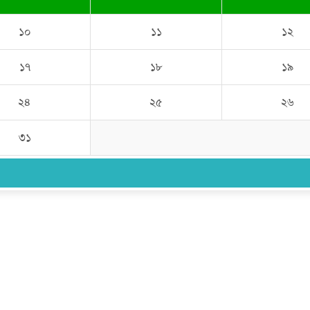
১০
১১
১২
১৭
১৮
১৯
২৪
২৫
২৬
৩১
উপদেষ্টা সম্পাদক:
ইঞ্জিনিয়ার রাজীব হাসান
সম্পাদক:
মোঃ সোহরাব হোসেন (সুমন)
ঠিকানা:
গোল্ডেন টাওয়ার, আমতলী, কুমিল্লা সদর, কুমিল্লা-৩৫০০
মোবাইল:
+৮৮০১৭১৭৯৬০০৯৭
ইমেইল:
news@dailycomillanews.com