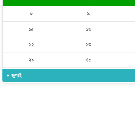
৮
৯
১৫
১৬
২২
২৩
২৯
৩০
« জুলাই