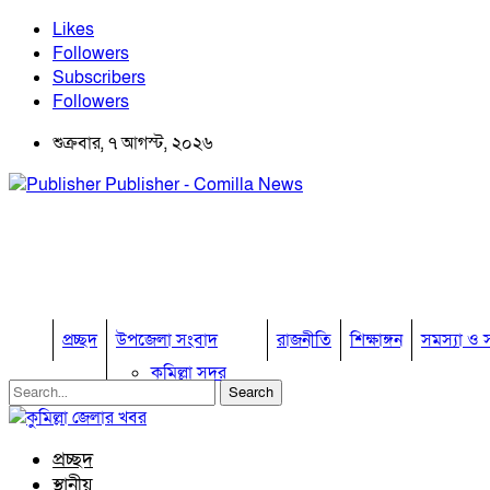
Likes
Followers
Subscribers
Followers
শুক্রবার, ৭ আগস্ট, ২০২৬
Publisher - Comilla News
প্রচ্ছদ
উপজেলা সংবাদ
রাজনীতি
শিক্ষাঙ্গন
সমস্যা ও স
কুমিল্লা সদর
কুমিল্লা সদর দক্ষিণ
বুড়িচং
ব্রাহ্মণপাড়া
প্রচ্ছদ
লাকসাম
স্থানীয়