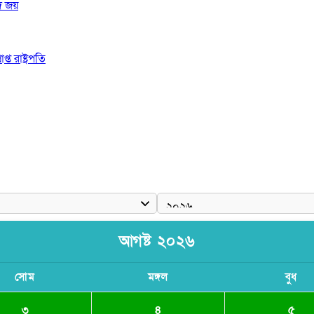
দ জয়
 রাষ্ট্রপতি
ঠে যুবদল নেতা নয়ন
আগষ্ট ২০২৬
সোম
মঙ্গল
বুধ
৩
৪
৫