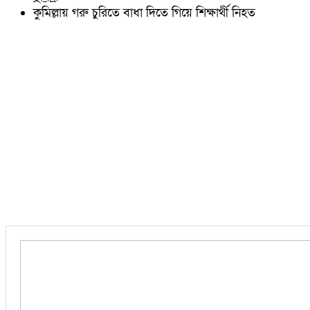
চৌদ্দগ্রাম
কুমিল্লায় গরু চুরিতে বাধা দিতে গিয়ে শিক্ষার্থী নিহত
নাঙ্গলকোট
মনোহরগঞ্জ
বরুড়া
লালমাই
দাউদকান্দি
চান্দিনা
মুরাদনগর
দেবিদ্বার
হোমনা
তিতাস
মেঘনা