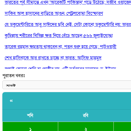
ভারতের পূর্ব সীমান্তে এখন ‘আরেকটি পাকিস্তান’ গড়ে উঠেছে: সজীব ওয়াজে
সাকিব আল হাসানের বাড়িতে আগুন, পেট্রলবোমা বিস্ফোরণ
যে ডকুমেন্টারিতে আবু সাঈদের ছবি নেই, সেটা কোনো ডকুমেন্টারি নয়: ভারপ্রাপ্ত
কুমিল্লায় শরীরের বিভিন্ন ক্ষত নিয়ে বেঁচে আছেন ৫৬৬ জুলাইযোদ্ধা
তারেক রহমান ক্ষমতায় থাকবেন না, পতন শুরু হয়ে গেছে: পাটওয়ারী
শেখ হাসিনাকে আর রাখতে চাচ্ছে না ভারত: আসিফ মাহমুদ
জুলাই কোনো শ্রেণি বা গোষ্ঠীর নয়, এটি সর্বস্তরের মানুষের: ড. ইউনূস
পুরাতন খবরঃ
আলিয়া মাদ্রাসায় ছাত্রদল-শিবির সংঘর্ষ, হাতে পাইপ মাথায় হেলমেট পড়ে মা
«
শনি
রবি
১
২