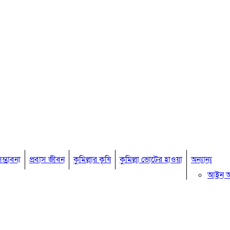
ম্ভাবনা
প্রবাস জীবন
কুমিল্লার কৃষি
কুমিল্লা ভোটের হাওয়া
অন্যান্য
আইন 
মতামত
কুমিল্ল
বিখ্যাত ব
কুমিল্ল