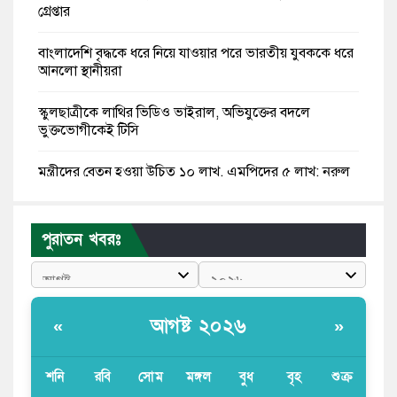
গ্রেপ্তার
বাংলাদেশি বৃদ্ধকে ধরে নিয়ে যাওয়ার পরে ভারতীয় যুবককে ধরে
আনলো স্থানীয়রা
স্কুলছাত্রীকে লাথির ভিডিও ভাইরাল, অভিযুক্তের বদলে
ভুক্তভোগীকেই টিসি
মন্ত্রীদের বেতন হওয়া উচিত ১০ লাখ, এমপিদের ৫ লাখ: নুরুল
হক নুর
রাষ্ট্রপতি পদে প্রস্তাব পাননি ড. ইউনূস, বিএনপির বিবেচনায় মির্জা
পুরাতন খবরঃ
ফখরুল
আধা কিলোমিটারের কাজ চলছে মাসের পর মাস: কুমিল্লার
‘আমতলীতে’ নিত্য দুর্ভোগ
আগষ্ট ২০২৬
«
»
মেয়েদের আপত্তিকর ছবি তুলে লন্ডনে বয়ফ্রেন্ডের কাছে
পাঠাতেন ইসলামী বিশ্ববিদ্যালয়ের ছাত্রী
শনি
রবি
সোম
মঙ্গল
বুধ
বৃহ
শুক্র