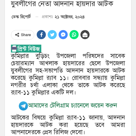
যুবলীগের নেতা আদনান হায়দার আটক
২১ অক্টোবর, ২০২৪
ডেস্ক রিপোর্ট
প্রকাশঃ
Share
কুমিল্লার বুড়িচং উপজেলা পরিষদের সাবেক
চেয়ারম্যান আখলাক হায়দারের ছেলে উপজেলা
যুবলীগের সহ-সভাপতি আদনান হায়দারকে আটক
করেছে কুমিল্লা র‍্যাব ১১। রোববার সন্ধ্যায় কুমিল্লা
নগরীর চর্থা এলাকা থেকে তাকে আটক করেছে
র‍্যাব-১১ কুমিল্লার একটি দল।
আমাদের টেলিগ্রাম চ্যানেলে জয়েন করুন
আটকের বিষয়ে কুমিল্লা র‍্যাব-১১ জানায়, আদনান
হায়দারকে আটক করা হয়েছে তবে আমরা
আপনাদেরকে প্রেস রিলিজ দেবো।