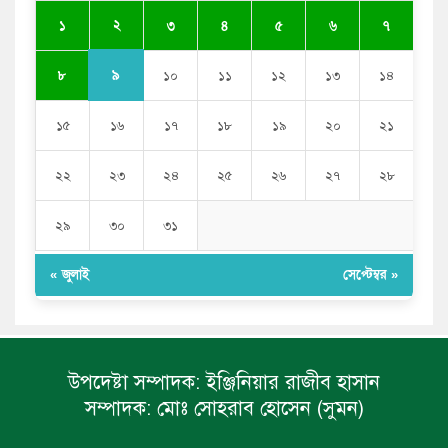
পুলিশকে পিটিয়ে রক্তাক্ত করেছি এ দৃশ্য কি আপনারা দেখেননি:
২
১
৩
৪
৫
৬
৭
এনসিপি নেতা
৯
৮
১০
১১
১২
১৩
১৪
১৫
১৬
১৭
১৮
১৯
২০
২১
২২
২৩
২৪
২৫
২৬
২৭
২৮
২৯
৩০
৩১
« জুলাই
সেপ্টেম্বর »
উপদেষ্টা সম্পাদক:
ইঞ্জিনিয়ার রাজীব হাসান
সম্পাদক:
মোঃ সোহরাব হোসেন (সুমন)